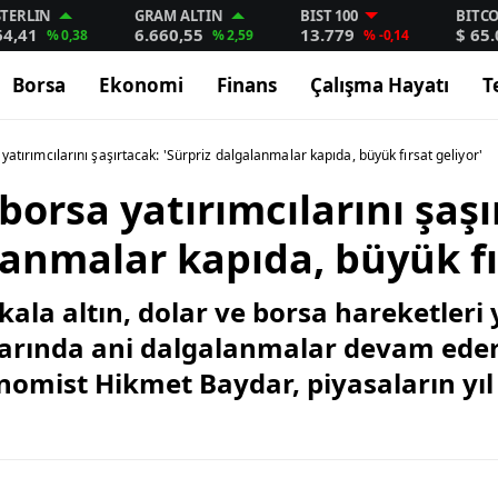
STERLIN
GRAM ALTIN
BIST 100
BITC
64,41
6.660,55
13.779
$ 65
% 0,38
% 2,59
% -0,14
Borsa
Ekonomi
Finans
Çalışma Hayatı
T
 yatırımcılarını şaşırtacak: 'Sürpriz dalgalanmalar kapıda, büyük fırsat geliyor'
 borsa yatırımcılarını şaş
lanmalar kapıda, büyük fı
 kala altın, dolar ve borsa hareketleri 
tlarında ani dalgalanmalar devam eder
konomist Hikmet Baydar, piyasaların yı