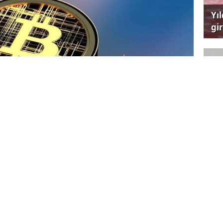
Yı
gi
çağ
Ya
Et
onald Trump'ın galibiyetiyle sona ermesi ve
m de Senato'da üyeliği kesinleşen isimlerin
tu olması, kripto para piyasalarındaki
i. 11 Kasım Pazartesi işlemlerinde Bitcoin 88
Ünl
ın en yüksek seviyesini yenilerken Doge,
ha
ü dijital varlıkları da yeni dönüm noktaları