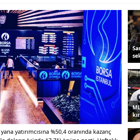
Sa
se
ML
kır
bu yana yatırımcısına %50,4 oranında kazanç