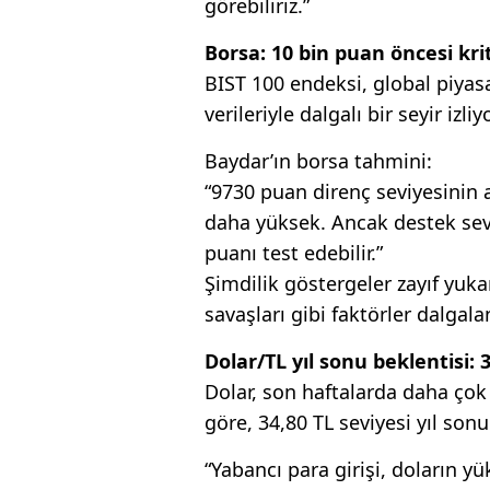
görebiliriz.”
Borsa: 10 bin puan öncesi krit
BIST 100 endeksi, global piyas
verileriyle dalgalı bir seyir izliyo
Baydar’ın borsa tahmini:
“9730 puan direnç seviyesinin a
daha yüksek. Ancak destek sevi
puanı test edebilir.”
Şimdilik göstergeler zayıf yukarı
savaşları gibi faktörler dalgalan
Dolar/TL yıl sonu beklentisi: 
Dolar, son haftalarda daha çok y
göre, 34,80 TL seviyesi yıl sonu
“Yabancı para girişi, doların yü