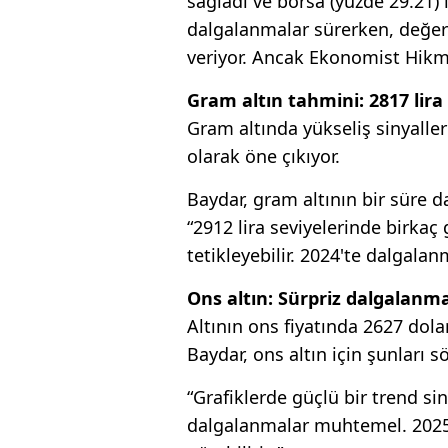
sağladı ve borsa (yüzde 29.21) 
dalgalanmalar sürerken, değerl
veriyor. Ancak Ekonomist Hikm
Gram altın tahmini: 2817 lira
Gram altında yükseliş sinyalleri
olarak öne çıkıyor.
Baydar, gram altının bir süre da
“2912 lira seviyelerinde birkaç
tetikleyebilir. 2024'te dalgala
Ons altın: Sürpriz dalgalanm
Altının ons fiyatında 2627 dolar
Baydar, ons altın için şunları sö
“Grafiklerde güçlü bir trend si
dalgalanmalar muhtemel. 2025 y