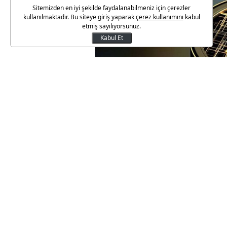
Sitemizden en iyi şekilde faydalanabilmeniz için çerezler
kullanılmaktadır. Bu siteye giriş yaparak
çerez kullanımını
kabul
etmiş sayılıyorsunuz.
Kabul Et
ABD'de seçim belirsizliğinin D
hem Temsilciler Meclisi'nde he
çoğunluğunun kripto varlık dos
yükselişleri beraberinde getird
bin doları aşarak tüm zamanlar
Solana, Ethereum gibi diğer ünl