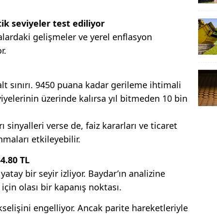
ik seviyeler test ediliyor
alardaki gelişmeler ve yerel enflasyon
r.
lt sınırı. 9450 puana kadar gerileme ihtimali
yelerinin üzerinde kalırsa yıl bitmeden 10 bin
 sinyalleri verse de, faiz kararları ve ticaret
maları etkileyebilir.
34.80 TL
atay bir seyir izliyor. Baydar’ın analizine
 için olası bir kapanış noktası.
kselişini engelliyor. Ancak parite hareketleriyle