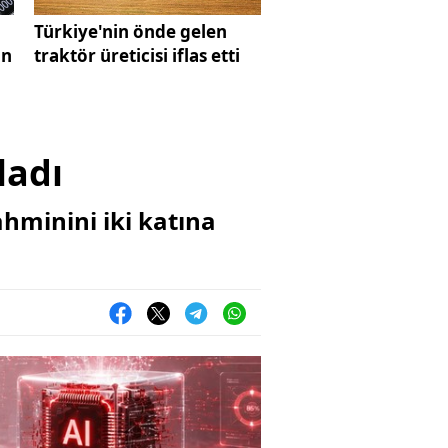
Türkiye'nin önde gelen
an
traktör üreticisi iflas etti
ladı
ahminini iki katına