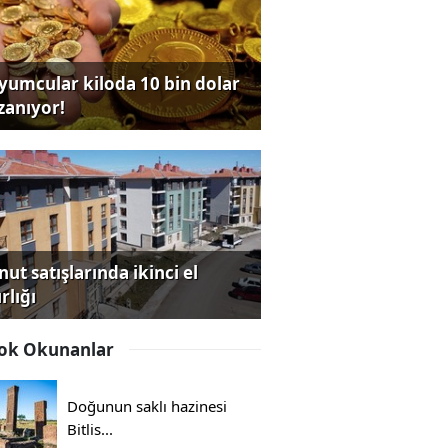
yumcular kiloda 10 bin dolar
zanıyor!
ut satışlarında ikinci el
rlığı
ok Okunanlar
Doğunun saklı hazinesi
Bitlis...