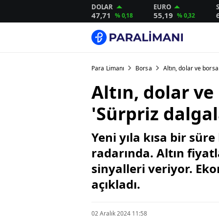
DOLAR
EURO
47,71
55,19
% 0,18
% 0,32
Para Limanı
Borsa
Altın, dolar ve borsa
Altın, dolar ve
'Sürpriz dalga
Yeni yıla kısa bir süre
radarında. Altın fiya
sinyalleri veriyor. E
açıkladı.
02 Aralık 2024 11:58