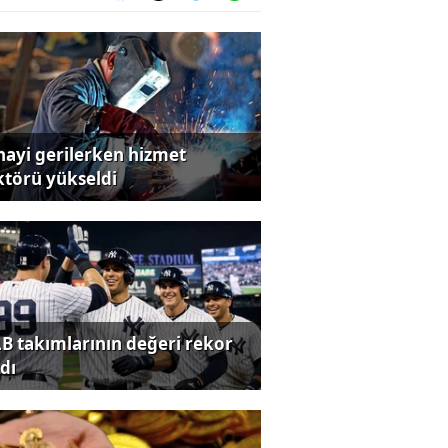
nayi gerilerken hizmet
ktörü yükseldi
B takımlarının değeri rekor
dı