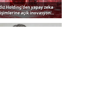
ldız Holding’den yapay zeka
rişimlerine açık inovasyon
rısı
zılım ihracat şampiyonu
iya’dan küresel hamle
ü tarihçi lber Ortaylı
yatını kaybetti