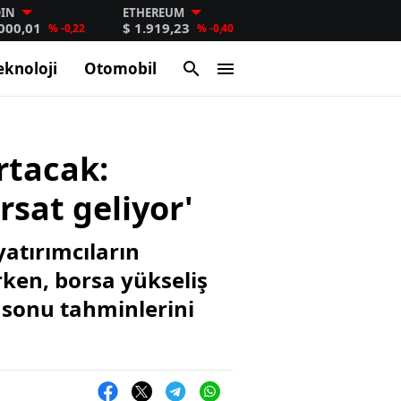
OIN
ETHEREUM
.000,01
$ 1.919,23
% -0,22
% -0,40
eknoloji
Otomobil
ırtacak:
rsat geliyor'
yatırımcıların
ken, borsa yükseliş
l sonu tahminlerini