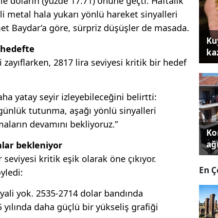
ile doların (yüzde 17.71) önüne geçti. Haftalık
i metal hala yukarı yönlü hareket sinyalleri
et Baydar’a göre, sürpriz düşüşler de masada.
Ku
 hedefte
ka
 zayıflarken, 2817 lira seviyesi kritik bir hedef
ha yatay seyir izleyebileceğini belirtti:
 günlük tutunma, aşağı yönlü sinyalleri
nmaların devamını bekliyoruz.”
Kon
ağı
alar bekleniyor
 seviyesi kritik eşik olarak öne çıkıyor.
En Ç
yledi:
nyali yok. 2535-2714 dolar bandında
ılında daha güçlü bir yükseliş grafiği