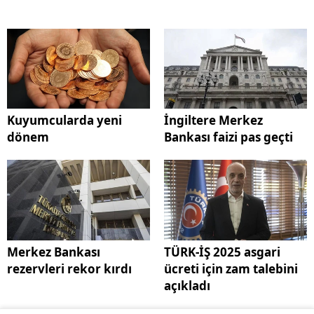
Kuyumcularda yeni
İngiltere Merkez
dönem
Bankası faizi pas geçti
Merkez Bankası
TÜRK-İŞ 2025 asgari
rezervleri rekor kırdı
ücreti için zam talebini
açıkladı