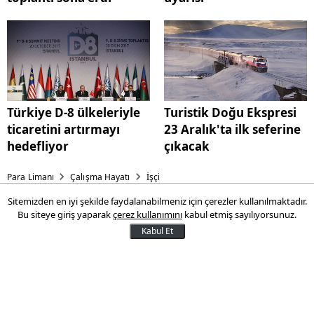
Türkiye D-8 ülkeleriyle
Turistik Doğu Ekspresi
ticaretini artırmayı
23 Aralık'ta ilk seferine
hedefliyor
çıkacak
Para Limanı
Çalışma Hayatı
İşçi
Sitemizden en iyi şekilde faydalanabilmeniz için çerezler kullanılmaktadır.
DSİ ilkokul mezunu işçi alımı!
Bu siteye giriş yaparak
çerez kullanımını
kabul etmiş sayılıyorsunuz.
Kabul Et
Devlet Su İşleri (DSİ), yeni çalışanlar alarak
ekibini güçlendirmek istiyor. Birçok kişi,
DSİ'nin yeni çalışan alıp almayacağını
merak ediyor. Peki, DSİ yeni çalışan alacak