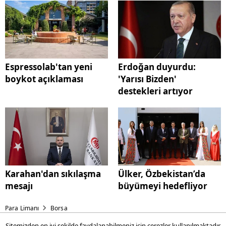
Espressolab'tan yeni
Erdoğan duyurdu:
boykot açıklaması
'Yarısı Bizden'
destekleri artıyor
Karahan'dan sıkılaşma
Ülker, Özbekistan’da
mesajı
büyümeyi hedefliyor
Para Limanı
Borsa
Sitemizden en iyi şekilde faydalanabilmeniz için çerezler kullanılmaktadır.