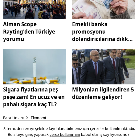
Alman Scope
Emekli banka
Rayting'den Türkiye
promosyonu
yorumu
dolandırıcılarına dikkat!
Bu 2 yöntem
kullanılıyor
Sigara fiyatlarına peş
Milyonları ilgilendiren 5
peşe zam! En ucuz ve en
düzenleme geliyor!
pahalı sigara kaç TL?
Para Limanı
Ekonomi
Sitemizden en iyi şekilde faydalanabilmeniz için çerezler kullanılmaktadır.
Kira vergisi ilk taksit
Bu siteye giriş yaparak
çerez kullanımını
kabul etmiş sayılıyorsunuz.