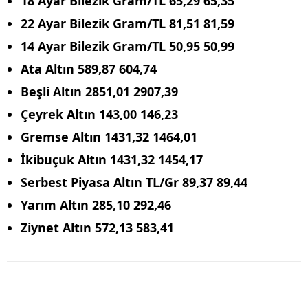
18 Ayar Bilezik Gram/TL
65,29
65,35
22 Ayar Bilezik Gram/TL
81,51
81,59
14 Ayar Bilezik Gram/TL
50,95
50,99
Ata Altın
589,87
604,74
Beşli Altın
2851,01
2907,39
Çeyrek Altın
143,00
146,23
Gremse Altın
1431,32
1464,01
İkibuçuk Altın
1431,32
1454,17
Serbest Piyasa Altın TL/Gr
89,37
89,44
Yarım Altın
285,10
292,46
Ziynet Altın
572,13
583,41