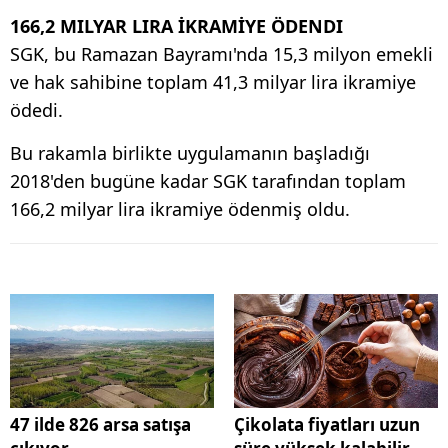
166,2 MILYAR LIRA İKRAMİYE ÖDENDI
SGK, bu Ramazan Bayramı'nda 15,3 milyon emekli
ve hak sahibine toplam 41,3 milyar lira ikramiye
ödedi.
Bu rakamla birlikte uygulamanın başladığı
2018'den bugüne kadar SGK tarafından toplam
166,2 milyar lira ikramiye ödenmiş oldu.
47 ilde 826 arsa satışa
Çikolata fiyatları uzun