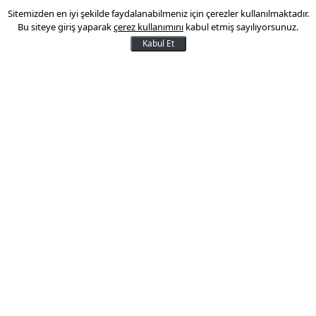
12 Nisan 2024 20:54
Sitemizden en iyi şekilde faydalanabilmeniz için çerezler kullanılmaktadır.
Bu siteye giriş yaparak
çerez kullanımını
kabul etmiş sayılıyorsunuz.
Kabul Et
Çevre, Şehircilik ve iklim Değişikliği Bakanlığı
Kentsel Dönüşüm Başkanlığı, Türkiye genelindeki
47 ilde, 826 muhtelif arsayı, yatırım yapmak
isteyenler için avantajlı koşullarla satışa çıkarıyor.
47 ilin merkezi noktalarındaki 826 arsa, yüzde 25