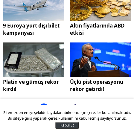
9 Euroya yurt dışı bilet
Altın fiyatlarında ABD
kampanyası
etkisi
Platin ve gümüş rekor
Üçlü pist operasyonu
kırdı!
rekor getirdi!
Sitemizden en iyi şekilde faydalanabilmeniz için çerezler kullanılmaktadır.
Bu siteye giriş yaparak
çerez kullanımını
kabul etmiş sayılıyorsunuz.
Yazılım ve Tasarım:
Bilgin Pro
Kabul Et
© 2026
Para Limanı
Tüm Hakları Saklıdır