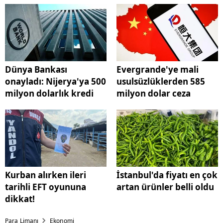
Dünya Bankası
Evergrande'ye mali
onayladı: Nijerya'ya 500
usulsüzlüklerden 585
milyon dolarlık kredi
milyon dolar ceza
Kurban alırken ileri
İstanbul'da fiyatı en çok
tarihli EFT oyununa
artan ürünler belli oldu
dikkat!
Para Limanı
Ekonomi