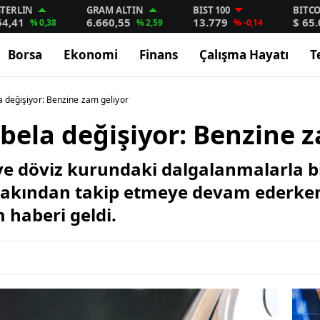
STERLIN
GRAM ALTIN
BIST 100
BITC
64,41
6.660,55
13.779
$ 65
% 0,38
% 2,59
% -0,14
Borsa
Ekonomi
Finans
Çalışma Hayatı
T
a değişiyor: Benzine zam geliyor
bela değişiyor: Benzine 
ı ve döviz kurundaki dalgalanmalarla b
 yakından takip etmeye devam ederken
 haberi geldi.