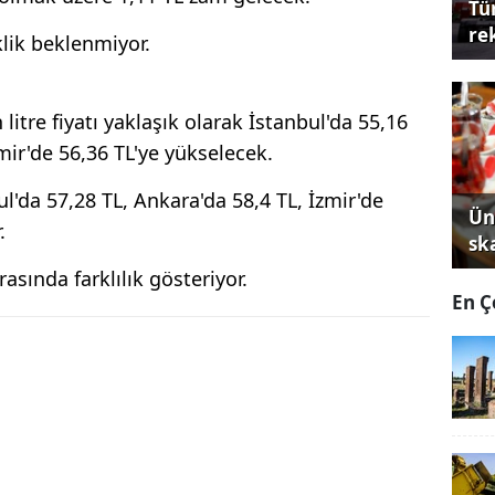
Tü
re
klik beklenmiyor.
litre fiyatı yaklaşık olarak İstanbul'da 55,16
zmir'de 56,36 TL'ye yükselecek.
bul'da 57,28 TL, Ankara'da 58,4 TL, İzmir'de
Ün
.
sk
 arasında farklılık gösteriyor.
En Ç