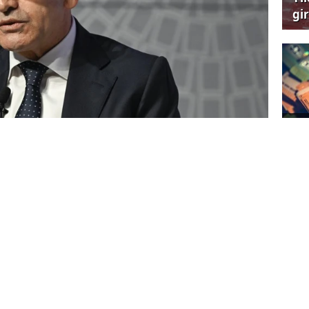
gi
çağ
Ene
ger
ne ilişkin son değerlendirmelerini paylaşan
irme kuruluşu Moody, kredi notu ve
şikliğe gitmezken Fitch Ratings ise
seviyesinde teyit ederek kredi notu
Kon
zitif'e yükseltti.
ağı
n Şimşek ise Fitch'in kararına işaret ederek
nın gelebileceğini söyledi.