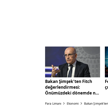
Bakan Şimşek'ten Fitch
F
değerlendirmesi:
ç
Önümüzdeki dönemde not
artışı olabilir
Para Limanı
Ekonomi
Bakan Şimşek'ten