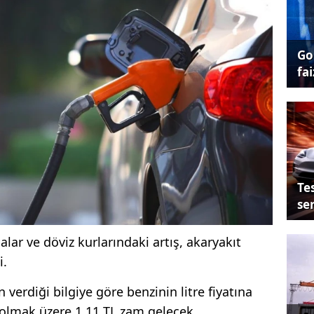
Go
fai
Tes
se
alar ve döviz kurlarındaki artış, akaryakıt
i.
 verdiği bilgiye göre benzinin litre fiyatına
 olmak üzere 1,11 TL zam gelecek.