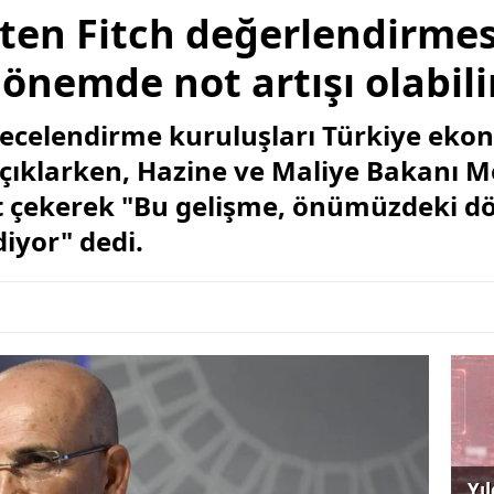
ten Fitch değerlendirmes
nemde not artışı olabili
recelendirme kuruluşları Türkiye ekon
açıklarken, Hazine ve Maliye Bakanı 
at çekerek "Bu gelişme, önümüzdeki d
diyor" dedi.
Yı