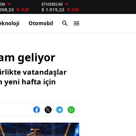
OIN
ETHEREUM
.008,33
$ 1.919,22
% -0,38
% -0,65
eknoloji
Otomobil
zam geliyor
irlikte vatandaşlar
 yeni hafta için