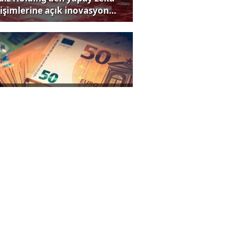
rişimlerine açık inovasyon
rısı
rji fiyatları yükseldi, Euro
iledi!
ut satışlarında ikinci el
rlığı