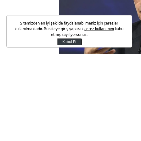
Sitemizden en iyi şekilde faydalanabilmeniz için çerezler
kullanılmaktadır. Bu siteye giriş yaparak
çerez kullanımını
kabul
etmiş sayılıyorsunuz.
Kabul Et
Türkiye'nin ekonomil görünümü
uluslararası kredi derecelend
görünümünde herhangi bir deği
Türkiye’nin kredi notunu 'BB-' 
görünümünü de 'durağan'dan 'po
Gelişmeleri değerlendiren Baka
önümüzdeki dönemde not artışı