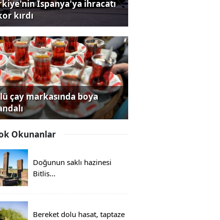
rkiye'nin İspanya'ya ihracatı
kor kırdı
lü çay markasında boya
andalı
ok Okunanlar
Doğunun saklı hazinesi
Bitlis...
Bereket dolu hasat, taptaze