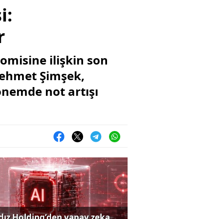
i:
r
omisine ilişkin son
Mehmet Şimşek,
önemde not artışı
ldız Holding’den yapay zeka