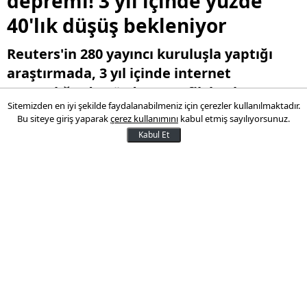
depremi! 3 yıl içinde yüzde
40'lık düşüş bekleniyor
Reuters'in 280 yayıncı kuruluşla yaptığı
araştırmada, 3 yıl içinde internet
yayıncılığında yüzde 40 trafik kaybı
Sitemizden en iyi şekilde faydalanabilmeniz için çerezler kullanılmaktadır.
beklediklerini gösteriyor. Google arama
Bu siteye giriş yaparak
çerez kullanımını
kabul etmiş sayılıyorsunuz.
motoru ve keşfet 2025 yılında yaklaşık
Kabul Et
yüzde 30 daha az trafik yönlendirdi. Yapay
zeka haberciliği de büyük bir çöplük
yaratmak üzere.
14 Ocak 2026 12:33