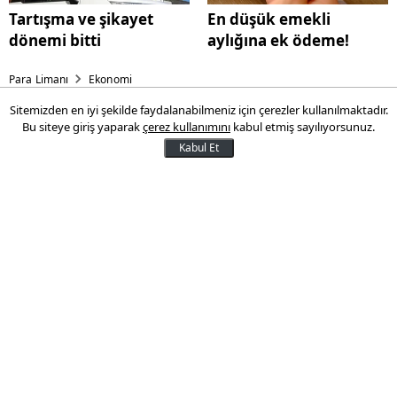
Tartışma ve şikayet
En düşük emekli
dönemi bitti
aylığına ek ödeme!
Para Limanı
Ekonomi
Sitemizden en iyi şekilde faydalanabilmeniz için çerezler kullanılmaktadır.
Uraloğlu müjdeyi verdi:
Bu siteye giriş yaparak
çerez kullanımını
kabul etmiş sayılıyorsunuz.
Marmaray'da ücretsiz dönem
Kabul Et
başlıyor
Ulaştırma ve Altyapı Bakanı Abdulkadir
Uraloğlu, basın çalışanlarına müjdeli
haberi verdi. Uraloğlu, kendi bakanlığı
bünyesindeki Marmaray ve metro
hatlarını gazetecilerin ücretsiz
kullanabilmesi için gerekli çalışmaları
yaptıklarını, sorunun kısa zamanda
çözüleceğini duyurdu.