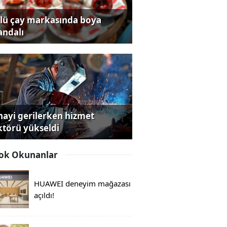
lü çay markasında boya
andalı
nayi gerilerken hizmet
ktörü yükseldi
ok Okunanlar
HUAWEI deneyim mağazası
açıldı!