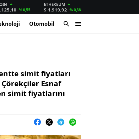
OIN
ETHEREUM
.125,10
$ 1.919,92
% 0,55
% 0,38
eknoloji
Otomobil
ntte simit fiyatları
e Çörekçiler Esnaf
 simit fiyatlarını