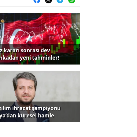
iz kararı sonrası dev
nkadan yeni tahminler!
zılım ihracat şampiyonu
iya’dan küresel hamle