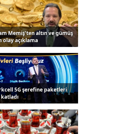
lam Memiş'ten altın ve gümüş
in olay açıklama
rkcell 5G şerefine paketleri
 katladı