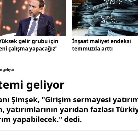
Yüksek gelir grubu için
İnşaat maliyet endeksi
eni çalışma yapacağız"
temmuzda arttı
i geliyor
stemi geliyor
nı Şimşek, "Girişim sermayesi yatırım
, yatırımlarının yarıdan fazlası Türki
ırım yapabilecek." dedi.