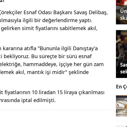
Ün
 Çörekçiler Esnaf Odası Başkanı Savaş Delibaş,
sk
rılmasıyla ilgili bir değerlendirme yaptı.
elirken simit fiyatlarını sabitlemek akıl,
kararına atıfla "Bununla ilgili Danıştay'a
ci bekliyoruz. Bu süreçte bir sürü esnaf
 elektriğe, hammaddeye, işçiye her gün zam
Sa
se
lemek akıl, mantık işi midir" şeklinde
En Ç
 fiyatlarının 10 liradan 15 liraya çıkarılması
nrasında iptal edilmişti.