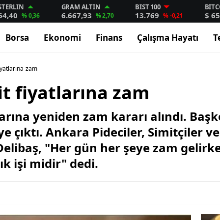
STERLIN
GRAM ALTIN
BIST 100
BITC
64,40
6.667,93
13.769
$ 65
% 0,36
% 2,70
% -0,21
Borsa
Ekonomi
Finans
Çalışma Hayatı
T
iyatlarına zam
t fiyatlarına zam
arına yeniden zam kararı alındı. Başke
e çıktı. Ankara Pideciler, Simitçiler v
elibaş, "Her gün her şeye zam gelirken
k işi midir" dedi.