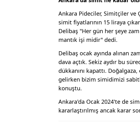
Ankara Pideciler, Simitçiler ve
simit fiyatlarının 15 liraya çıka
Delibaş "Her gün her şeye zam g
mantık işi midir" dedi.
Delibaş ocak ayında alınan zam 
dava açtık. Sekiz aydır bu süre
dükkanını kapattı. Doğalgaza,
gelirken bizim simidimizi sabit
konuştu.
Ankara'da Ocak 2024'te de simit
kararlaştırılmış ancak karar so