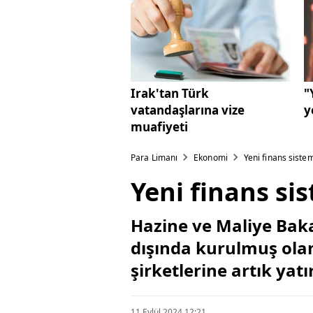
Irak'tan Türk
"
vatandaşlarına vize
y
muafiyeti
Para Limanı
Ekonomi
Yeni finans sistem
Yeni finans si
Hazine ve Maliye Baka
dışında kurulmuş olan
şirketlerine artık yat
11 Eylül 2024 12:21