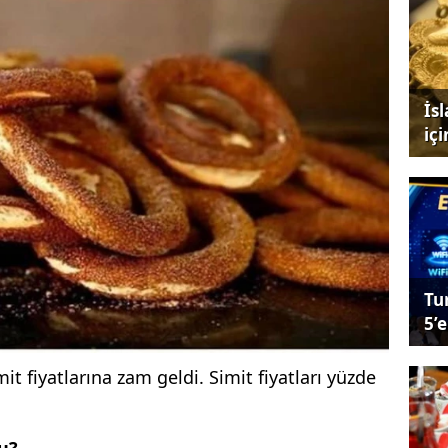
İs
iç
Tu
5’e
it fiyatlarına zam geldi. Simit fiyatları yüzde
u?