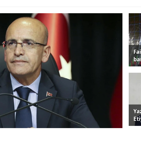
Fa
ba
Ya
Et
t Şimşek, sermaye piyasalarına yeni bir