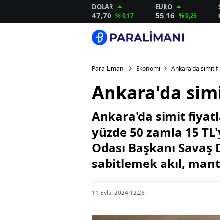
DOLAR
EURO
47,70
55,16
% 0,17
% 0,26
Para Limanı
Ekonomi
Ankara'da simit f
Ankara'da simi
Ankara'da simit fiyatl
yüzde 50 zamla 15 TL'y
Odası Başkanı Savaş D
sabitlemek akıl, mantı
11 Eylül 2024 12:28