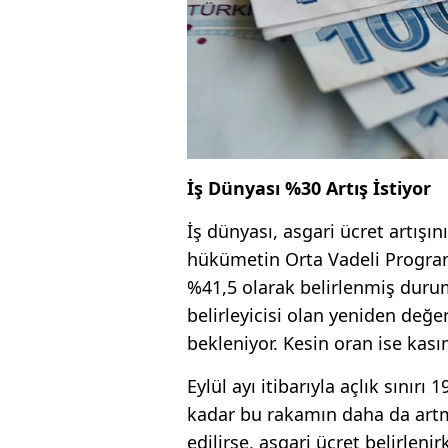
İş Dünyası %30 Artış İstiyor
İş dünyası, asgari ücret artışın
hükümetin Orta Vadeli Programı
%41,5 olarak belirlenmiş durum
belirleyicisi olan yeniden değ
bekleniyor. Kesin oran ise kas
Eylül ayı itibarıyla açlık sınır
kadar bu rakamın daha da artma
edilirse, asgari ücret belirleni