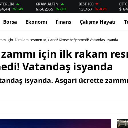
STERLIN
GRAM ALTIN
BIST 100
BITC
64,44
6.662,65
13.767
$ 64
% 0,41
% 2,62
% -0,23
Borsa
Ekonomi
Finans
Çalışma Hayatı
T
ammı için ilk rakam resmen açıklandı! Kimse beğenmedi! Vatandaş isyanda
 zammı için ilk rakam re
di! Vatandaş isyanda
andaş isyanda. Asgari ücrette zammı 