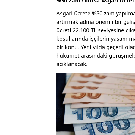
%30 Zam Olursa Asgari Ücret
Asgari ücrete %30 zam yapılma
artırmak adına önemli bir geliş
ücreti 22.100 TL seviyesine çık
koşullarında işçilerin yaşam m
bir konu. Yeni yılda geçerli ola
hükümet arasındaki görüşmele
açıklanacak.