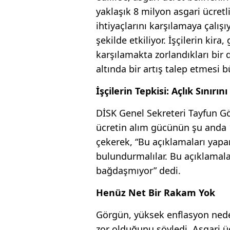
yaklaşık 8 milyon asgari ücretli
ihtiyaçlarını karşılamaya çalışı
şekilde etkiliyor. İşçilerin kira,
karşılamakta zorlandıkları bi
altında bir artış talep etmesi b
İşçilerin Tepkisi: Açlık Sını
DİSK Genel Sekreteri Tayfun Gö
ücretin alım gücünün şu anda 
çekerek, “Bu açıklamaları yapa
bulundurmalılar. Bu açıklamalar
bağdaşmıyor” dedi.
Henüz Net Bir Rakam Yok
Görgün, yüksek enflasyon nede
zor olduğunu söyledi. Asgari ücr