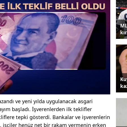
ML
kır
Ku
ka
azandı ve yeni yılda uygulanacak asgari
ayım başladı. İşverenlerden ilk teklifler
kliflere tepki gösterdi. Bankalar ve işverenlerin
n, işçiler henüz net bir rakam vermenin erken