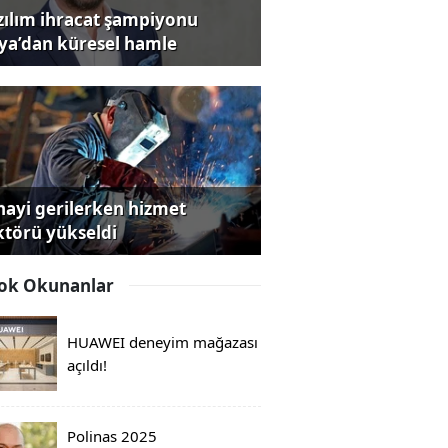
zılım ihracat şampiyonu
iya’dan küresel hamle
nayi gerilerken hizmet
ktörü yükseldi
ok Okunanlar
HUAWEI deneyim mağazası
açıldı!
Polinas 2025