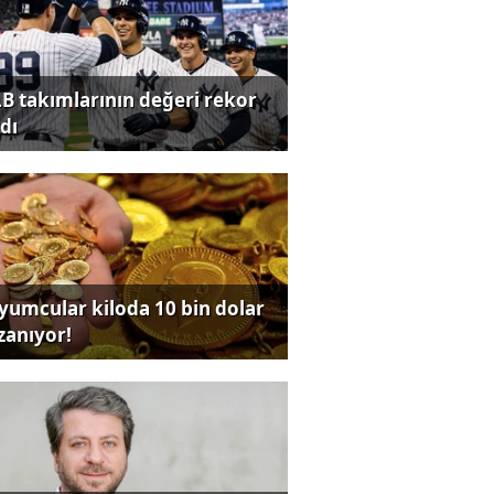
B takımlarının değeri rekor
dı
yumcular kiloda 10 bin dolar
zanıyor!