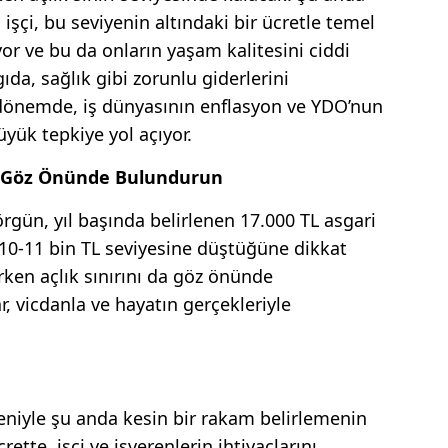
 işçi, bu seviyenin altındaki bir ücretle temel
yor ve bu da onların yaşam kalitesini ciddi
 gıda, sağlık gibi zorunlu giderlerini
r dönemde, iş dünyasının enflasyon ve YDO’nun
üyük tepkiye yol açıyor.
rını Göz Önünde Bulundurun
rgün, yıl başında belirlenen 17.000 TL asgari
10-11 bin TL seviyesine düştüğüne dikkat
rken açlık sınırını da göz önünde
, vicdanla ve hayatın gerçekleriyle
niyle şu anda kesin bir rakam belirlemenin
ette, işçi ve işverenlerin ihtiyaçlarını