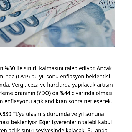
ın %30 ile sınırlı kalmasını talep ediyor. Ancak
’nda (OVP) bu yıl sonu enflasyon beklentisi
da. Vergi, ceza ve harçlarda yapılacak artışın
erleme oranının (YDO) da %44 civarında olması
ım enflasyonu açıklandıktan sonra netleşecek.
ı 19.830 TL’ye ulaşmış durumda ve yıl sonuna
sı bekleniyor. Eğer işverenlerin talebi kabul
rken açlık sınırı seviyesinde kalacak. Şu anda