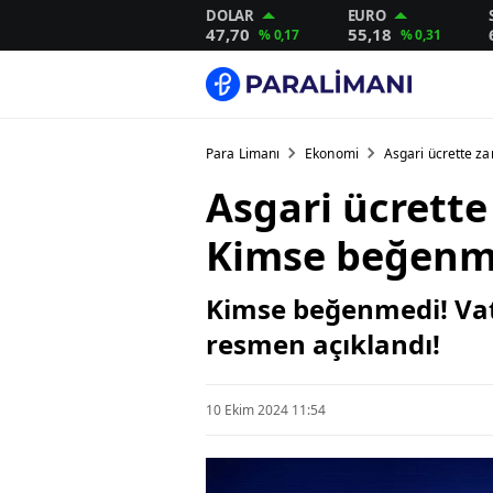
DOLAR
EURO
47,70
55,18
% 0,17
% 0,31
Para Limanı
Ekonomi
Asgari ücrette z
Asgari ücrette
Kimse beğenme
Kimse beğenmedi! Vat
resmen açıklandı!
10 Ekim 2024 11:54