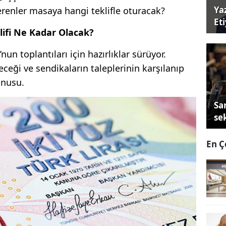
Ya
renler masaya hangi teklifle oturacak?
Et
lifi Ne Kadar Olacak?
un toplantıları için hazırlıklar sürüyor.
eceği ve sendikaların taleplerinin karşılanıp
onusu.
Sa
se
En Ç