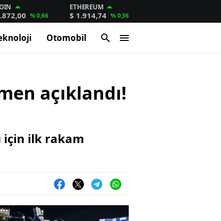
OIN
ETHEREUM
.872,00
$ 1.914,74
% 0,66
% 0,36
eknoloji
Otomobil
smen açıklandı!
için ilk rakam