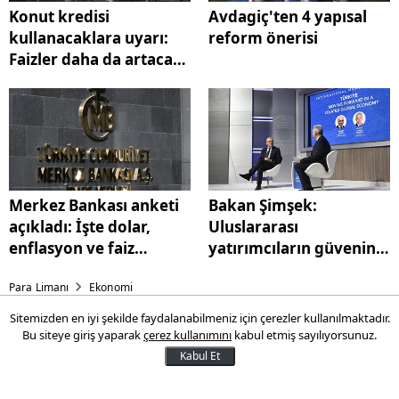
Konut kredisi
Avdagiç'ten 4 yapısal
kullanacaklara uyarı:
reform önerisi
Faizler daha da artacak
mı?
Merkez Bankası anketi
Bakan Şimşek:
açıkladı: İşte dolar,
Uluslararası
enflasyon ve faiz
yatırımcıların güvenini
tahmini...
yeniden kazandık
Para Limanı
Ekonomi
Sitemizden en iyi şekilde faydalanabilmeniz için çerezler kullanılmaktadır.
Avdagiç'ten 4 yapısal reform
Bu siteye giriş yaparak
çerez kullanımını
kabul etmiş sayılıyorsunuz.
önerisi
Kabul Et
Avdagiç, İTO'nun nisan ayı meclis