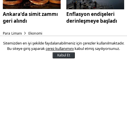
Ankara'da simit zammı
Enflasyon endişeleri
geri alındı
derinleşmeye başladı
Para Limanı
Ekonomi
Sitemizden en iyi şekilde faydalanabilmeniz için çerezler kullanılmaktadır.
Erdoğan, Gayrettepe-
Bu siteye giriş yaparak
çerez kullanımını
kabul etmiş sayılıyorsunuz.
Kağıthane Metro Hattı'nın
Kabul Et
açılışını gerçekleştirdi
Gayrettepe-Kağıthane Metro Hattı,
Cumhurbaşkanı Recep Tayyip Erdoğan'ın
katılımıyla açıldı. Açılış töreninde konuşma
yapan Cumhurbaşkanı Erdoğan,
Taksim'den İstanbul Havalimanı'na
ulaşımın 41 dakikaya düşeceğini söyledi.