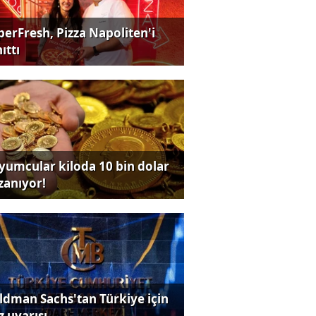
perFresh, Pizza Napoliten'i
ıttı
yumcular kiloda 10 bin dolar
zanıyor!
ldman Sachs'tan Türkiye için
z uyarısı