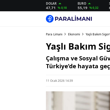
DOLAR
EURO
47,71
55,19
% 0,18
% 0,32
Para Limanı
Ekonomi
Yaşlı Bakım Sigor
Yaşlı Bakım Si
Çalışma ve Sosyal Güv
Türkiye’de hayata geçi
11 Ocak 2026 14:39