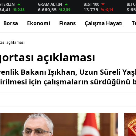
STERLIN
GRAM ALTIN
BIST 100
BITC
64,41
6.660,55
13.779
$ 65
% 0,38
% 2,59
% -0,14
Borsa
Ekonomi
Finans
Çalışma Hayatı
T
tası açıklaması
gortası açıklaması
enlik Bakanı Işıkhan, Uzun Süreli Yaşl
rilmesi için çalışmaların sürdüğünü bi