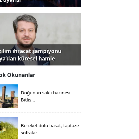
zılım ihracat şampiyonu
iya’dan küresel hamle
ok Okunanlar
Doğunun saklı hazinesi
Bitlis...
Bereket dolu hasat, taptaze
sofralar