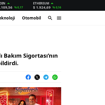
OIN
ETHEREUM
.109,56
$ 1.924,69
% 0,17
% 0,16
eknoloji
Otomobil
ı Bakım Sigortası’nın
ldirdi.