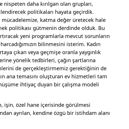
e nispeten daha kırılgan olan grupları,
endirecek politikaları hayata geçirdik.
nma mücadelemize, katma değer üretecek hale
emek politikası gütmenin derdinde olduk. Bu
rtıracak yeni programlarla mevcut sorunların
 harcadığımızın bilinmesini isterim. Kadın
 ortaya çıkan veya geçmişe oranla yaygınlık
ine yönelik tedbirleri, çağın şartlarına
erini de gerçekleştirmemiz gerektiğinin de
zın ana temasını oluşturan ev hizmetleri tam
önüşüme ihtiyaç duyan bir çalışma modeli
, işin, özel hane içerisinde görülmesi
şından ayrılan, kendine özgü bir istihdam alanı