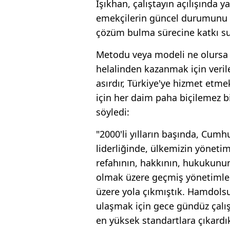
Işıkhan, çalıştayın açılışında 
emekçilerin güncel durumunu 
çözüm bulma sürecine katkı sun
Metodu veya modeli ne olursa 
helalinden kazanmak için veril
asırdır, Türkiye'ye hizmet etm
için her daim paha biçilemez b
söyledi:
"2000'li yılların başında, Cum
liderliğinde, ülkemizin yönetim
refahının, hakkının, hukukunu
olmak üzere geçmiş yönetimleri
üzere yola çıkmıştık. Hamdols
ulaşmak için gece gündüz çalıştı
en yüksek standartlara çıkard