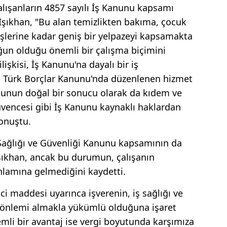
lışanların 4857 sayılı İş Kanunu kapsamı
Işıkhan, "Bu alan temizlikten bakıma, çocuk
işlerine kadar geniş bir yelpazeyi kapsamakta
ğun olduğu önemli bir çalışma biçimini
lişkisi, İş Kanunu'na dayalı bir iş
lı Türk Borçlar Kanunu'nda düzenlenen hizmet
Bunun doğal bir sonucu olarak da kıdem ve
 güvencesi gibi İş Kanunu kaynaklı haklardan
konuştu.
ş Sağlığı ve Güvenliği Kanunu kapsamının da
şıkhan, ancak bu durumun, çalışanın
amına gelmediğini kaydetti.
i maddesi uyarınca işverenin, iş sağlığı ve
lü önlemi almakla yükümlü olduğuna işaret
mli bir avantaj ise vergi boyutunda karşımıza