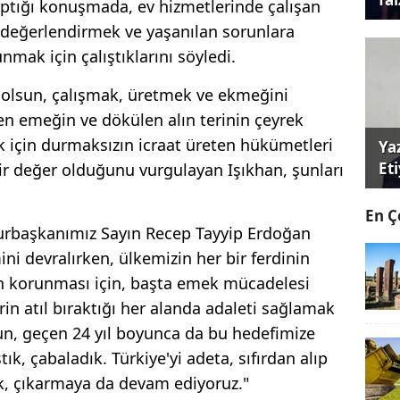
yaptığı konuşmada, ev hizmetlerinde çalışan
değerlendirmek ve yaşanılan sorunlara
mak için çalıştıklarını söyledi.
olsun, çalışmak, üretmek ve ekmeğini
en emeğin ve dökülen alın terinin çeyrek
ek için durmaksızın icraat üreten hükümetleri
Ya
Et
ir değer olduğunu vurgulayan Işıkhan, şunları
En Ç
hurbaşkanımız Sayın Recep Tayyip Erdoğan
ini devralırken, ülkemizin her bir ferdinin
n korunması için, başta emek mücadelesi
n atıl bıraktığı her alanda adaleti sağlamak
un, geçen 24 yıl boyunca da bu hedefimize
k, çabaladık. Türkiye'yi adeta, sıfırdan alıp
ık, çıkarmaya da devam ediyoruz."