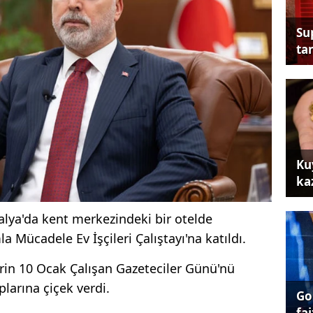
Su
tan
Ku
ka
alya'da kent merkezindeki bir otelde
a Mücadele Ev İşçileri Çalıştayı'na katıldı.
rin 10 Ocak Çalışan Gazeteciler Günü'nü
larına çiçek verdi.
Go
fai