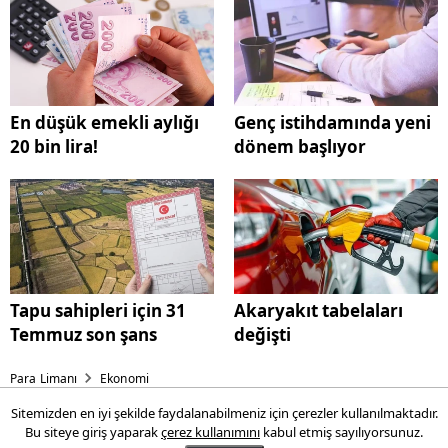
En düşük emekli aylığı
Genç istihdamında yeni
20 bin lira!
dönem başlıyor
Tapu sahipleri için 31
Akaryakıt tabelaları
Temmuz son şans
değişti
Para Limanı
Ekonomi
Sitemizden en iyi şekilde faydalanabilmeniz için çerezler kullanılmaktadır.
En düşük emekli aylığı 20 bin
Bu siteye giriş yaparak
çerez kullanımını
kabul etmiş sayılıyorsunuz.