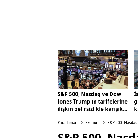
S&P 500, Nasdaq ve Dow
İ
Jones Trump'ın tarifelerine
g
ilişkin belirsizlikle karışık
k
seyirle kapandı
Para Limanı
Ekonomi
S&P 500, Nasdaq ve
S&P 500, Nasda