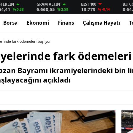
STERLIN
GRAM ALTIN
BIST 100
BITC
64,41
6.660,55
13.779
$ 64
% 0,38
% 2,59
% -0,14
Borsa
Ekonomi
Finans
Çalışma Hayatı
T
erinde fark ödemeleri başlıyor
elerinde fark ödemeleri 
zan Bayramı ikramiyelerindeki bin lir
şlayacağını açıkladı