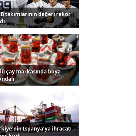
B takımlarının değeri rekor
dı
lü çay markasında boya
andalı
rkiye'nin İspanya'ya ihracatı
kor kırdı