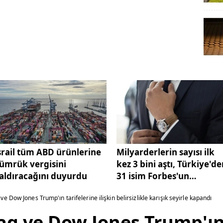
srail tüm ABD ürünlerine
Milyarderlerin sayısı ilk
ümrük vergisini
kez 3 bini aştı, Türkiye'd
aldıracağını duyurdu
31 isim Forbes'un
listesinde
 Dow Jones Trump'ın tarifelerine ilişkin belirsizlikle karışık seyirle kapandı
q ve Dow Jones Trump'ın 