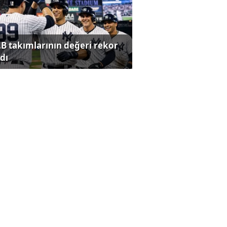
B takımlarının değeri rekor
dı
nayi gerilerken hizmet
ktörü yükseldi