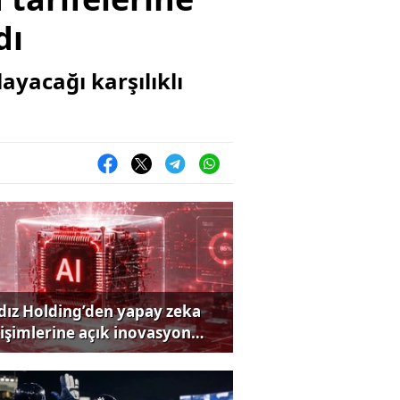
dı
yacağı karşılıklı
ldız Holding’den yapay zeka
rişimlerine açık inovasyon
rısı