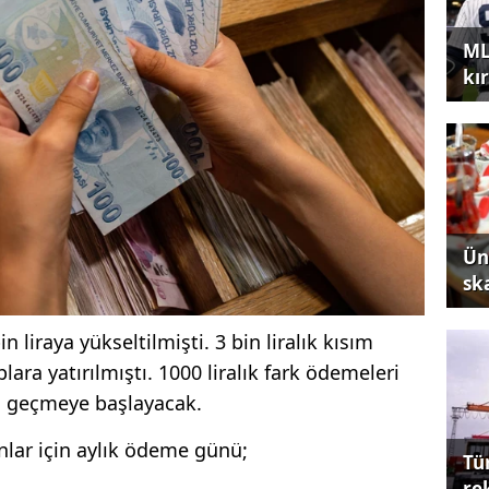
ML
kır
Ün
sk
 liraya yükseltilmişti. 3 bin liralık kısım
ra yatırılmıştı. 1000 liralık fark ödemeleri
ra geçmeye başlayacak.
nlar için aylık ödeme günü;
Tü
re