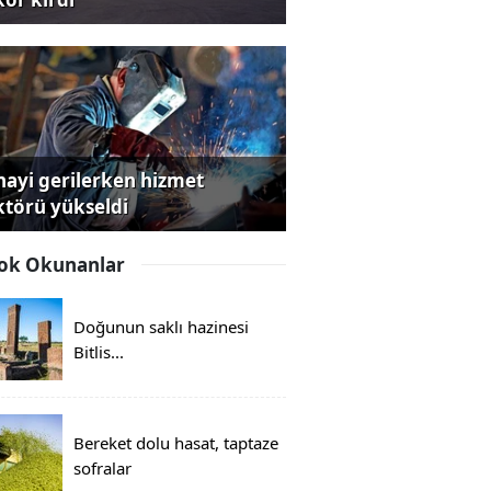
nayi gerilerken hizmet
ktörü yükseldi
ok Okunanlar
Doğunun saklı hazinesi
Bitlis...
Bereket dolu hasat, taptaze
sofralar