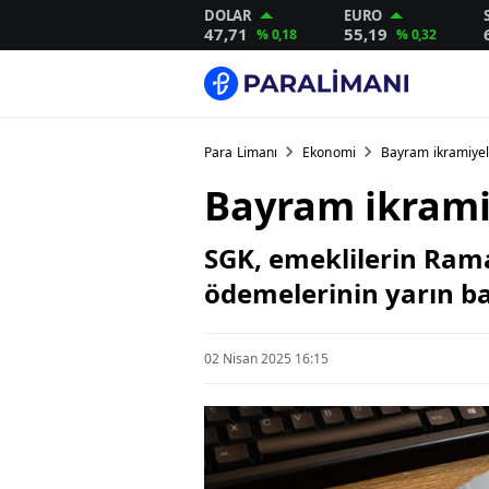
DOLAR
EURO
47,71
55,19
% 0,18
% 0,32
Para Limanı
Ekonomi
Bayram ikramiyel
Bayram ikramiy
SGK, emeklilerin Rama
ödemelerinin yarın ba
02 Nisan 2025 16:15