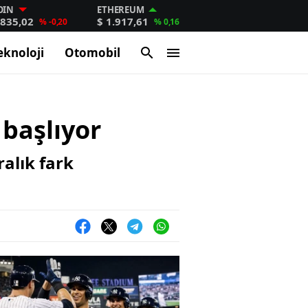
OIN
ETHEREUM
.835,02
$ 1.917,61
% -0,20
% 0,16
eknoloji
Otomobil
başlıyor
alık fark