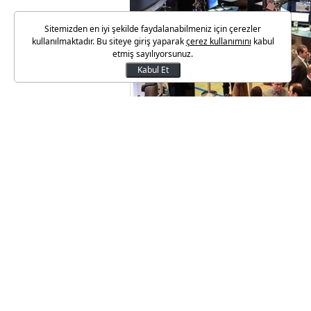
Sitemizden en iyi şekilde faydalanabilmeniz için çerezler
kullanılmaktadır. Bu siteye giriş yaparak
çerez kullanımını
kabul
etmiş sayılıyorsunuz.
Kabul Et
Kapanışta Dow Jones endeksi, y
S&P 500 endeksi yüzde 0,38 ar
0,87 kazançla 17.449,89 puana ç
ABD Başkanı Trump'ın tarife poli
piyasalarında karışık seyir izlen
Trump'ın "kurtuluş günü" olarak 
açıklaması bekleniyor. Başkan
tarifelerin tüm ülkeleri kapsaya
The Washington Post'un bugün