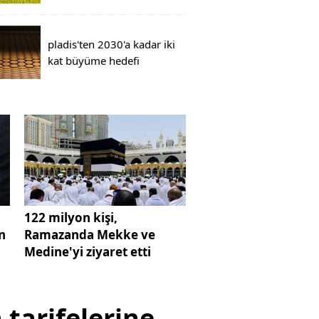
pladis'ten 2030'a kadar iki
kat büyüme hedefi
122 milyon kişi,
en
Ramazanda Mekke ve
Medine'yi ziyaret etti
tarifelerine