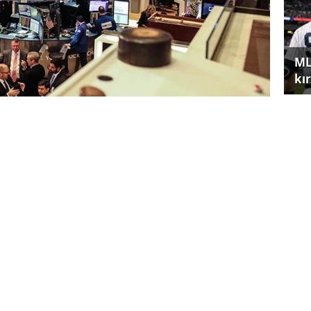
ML
kır
üzde 0,03 azalışla 41.989,96 puana geriledi.
tışla 5.633,08 puana ve Nasdaq endeksi yüzde
ıktı.
tikasına ilişkin belirsizlik sürerken, pay
Sa
di.
se
adlandırdığı 2 Nisan'da karşılıklı tarifeleri
 Trump, pazar günü yaptığı açıklamada,
cağını belirtmişti.
 yayımlanan haberinde de Beyaz Saray