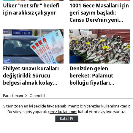
Ülker "net sıfır" hedefi
1001 Gece Masalları için
için aralıksız çalışıyor
geri sayım başladı:
Cansu Dere’nin yeni
partneri belli oldu!
Ehliyet sınavı kuralları
Denizden gelen
değiştirildi: Sürücü
bereket: Palamut
belgesi almak kolay
bolluğu fiyatları
olmayacak!
düşürdü!
Para Limanı
Otomobil
Sitemizden en iyi şekilde faydalanabilmeniz için çerezler kullanılmaktadır.
Fiat Egea 157 bin TL’lik çılgın
Bu siteye giriş yaparak
çerez kullanımını
kabul etmiş sayılıyorsunuz.
indirim yaptı!
Kabul Et
Egea Ekim 2024 fiyat listesi ağızları açık