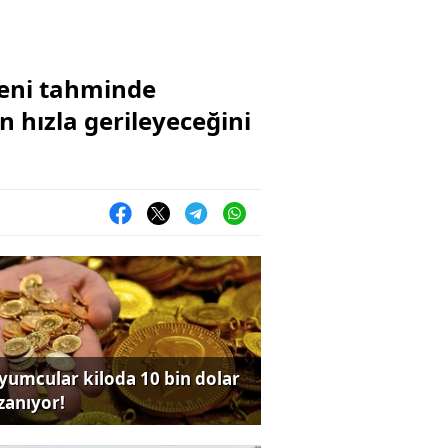
yeni tahminde
n hızla gerileyeceğini
yumcular kiloda 10 bin dolar
zanıyor!