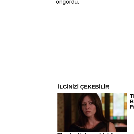
öngördü.