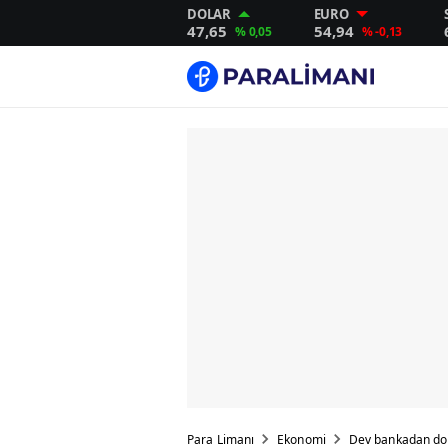
DOLAR
EURO
47,65
54,94
% 0,05
% -0,13
Para Limanı
Ekonomi
Dev bankadan dol