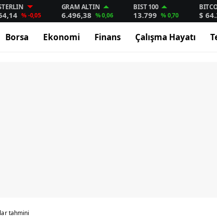
STERLIN
GRAM ALTIN
BIST 100
BITC
64,14
6.496,38
13.799
$ 64
% -0,05
% 0,06
% 0,70
Borsa
Ekonomi
Finans
Çalışma Hayatı
T
ar tahmini