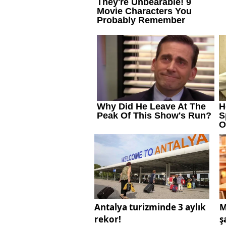
Antalya turizminde 3 aylık
M
rekor!
ş