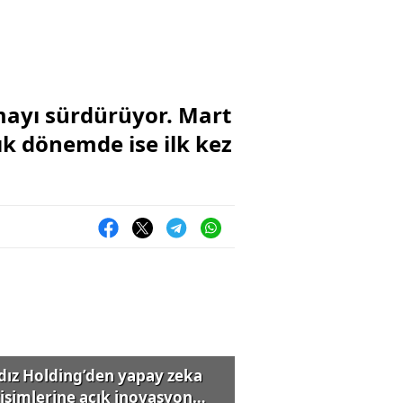
mayı sürdürüyor. Mart
lık dönemde ise ilk kez
ldız Holding’den yapay zeka
rişimlerine açık inovasyon