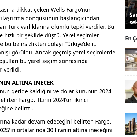
kasına dikkat çeken Wells Fargo’nun
Sa
ıkılaştırma döngüsünün başlangıcından
se
rı Türk varlıklarına olumlu tepki verdiler. Bu
e hızlı bir şekilde düştü. Yerel seçimler
En Ç
e bu belirsizlikten dolayı Türkiye’de iç
nışı görüldü. Ancak geçmiş yerel seçimlerde
ulları bu yerel seçim sonrasında
 verildi.
'NİN ALTINA İNECEK
yonun geride kaldığını ve dolar kurunun 2024
elirten Fargo, TL'nin 2024'ün ikinci
ine belirtti.
arına kadar devam edeceğini belirten Fargo,
2025'in ortalarında 30 liranın altına ineceğini