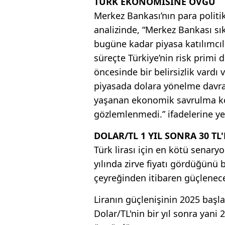
TÜRK EKONOMİSİNE ÖVGÜ
Merkez Bankası’nın para politi
analizinde, “Merkez Bankası s
bugüne kadar piyasa katılımcıla
süreçte Türkiye’nin risk primi d
öncesinde bir belirsizlik vardı v
piyasada dolara yönelme davra
yaşanan ekonomik savrulma koş
gözlemlenmedi.” ifadelerine yer
DOLAR/TL 1 YIL SONRA 30 TL
Türk lirası için en kötü senar
yılında zirve fiyatı gördüğünü b
çeyreğinden itibaren güçleneceğ
Liranın güçlenişinin 2025 başl
Dolar/TL'nin bir yıl sonra yani 