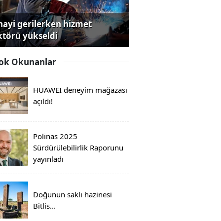
nayi gerilerken hizmet
ktörü yükseldi
ok Okunanlar
HUAWEI deneyim mağazası
açıldı!
Polinas 2025
Sürdürülebilirlik Raporunu
yayınladı
Doğunun saklı hazinesi
Bitlis...