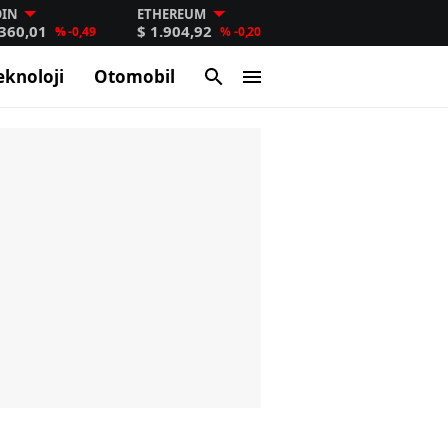
OIN
ETHEREUM
.360,01
$ 1.904,92
% -0,49
% -0,20
eknoloji
Otomobil