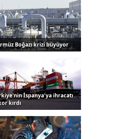
rmüz Boğazı krizi büyüyor
rkiye'nin İspanya'ya ihracatı
kor kırdı