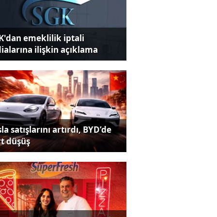
K'dan emeklilik iptali
dialarına ilişkin açıklama
la satışlarını artırdı, BYD’de
rt düşüş