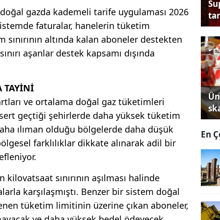
Su
doğal gazda kademeli tarife uygulaması 2026
tan
 sistemde faturalar, hanelerin tüketim
m sınırının altında kalan aboneler destekten
ınırı aşanlar destek kapsamı dışında
 TAYİNİ
Ün
rtları ve ortalama doğal gaz tüketimleri
sk
n sert geçtiği şehirlerde daha yüksek tüketim
 daha ılıman olduğu bölgelerde daha düşük
En Ç
lgesel farklılıklar dikkate alınarak adil bir
efleniyor.
in kilovatsaat sınırının aşılması halinde
alarla karşılaşmıştı. Benzer bir sistem doğal
enen tüketim limitinin üzerine çıkan aboneler,
mayacak ve daha yüksek bedel ödeyecek.