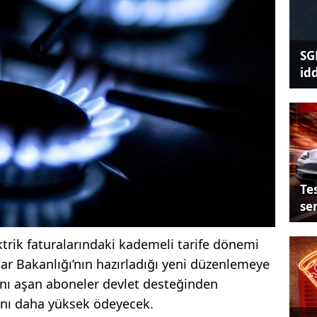
SG
id
Tes
se
ktrik faturalarındaki kademeli tarife dönemi
klar Bakanlığı’nın hazırladığı yeni düzenlemeye
rını aşan aboneler devlet desteğinden
ını daha yüksek ödeyecek.