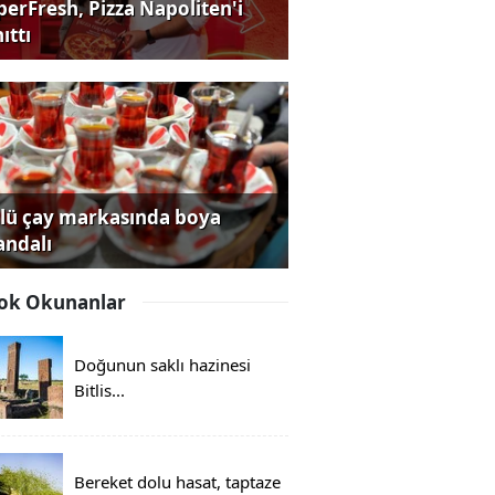
perFresh, Pizza Napoliten'i
ıttı
lü çay markasında boya
andalı
ok Okunanlar
Doğunun saklı hazinesi
Bitlis...
Bereket dolu hasat, taptaze