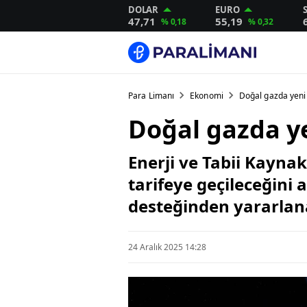
DOLAR
EURO
47,71
55,19
% 0,18
% 0,32
Para Limanı
Ekonomi
Doğal gazda yeni
Doğal gazda y
Enerji ve Tabii Kayna
tarifeye geçileceğini a
desteğinden yararlan
24 Aralık 2025 14:28