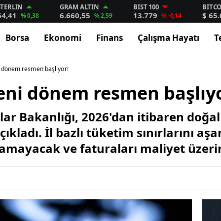
STERLIN
GRAM ALTIN
BIST 100
BITC
64,41
6.660,55
13.779
$ 65
% 0,38
% 2,59
% -0,14
Borsa
Ekonomi
Finans
Çalışma Hayatı
T
 dönem resmen başlıyor!
eni dönem resmen başlıyo
klar Bakanlığı, 2026'dan itibaren doğ
çıkladı. İl bazlı tüketim sınırlarını aş
amayacak ve faturaları maliyet üzer