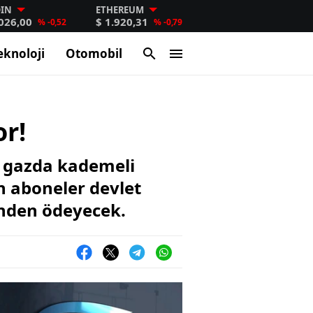
OIN
ETHEREUM
.026,00
$ 1.920,31
% -0,52
% -0,79
eknoloji
Otomobil
r!
al gazda kademeli
an aboneler devlet
inden ödeyecek.