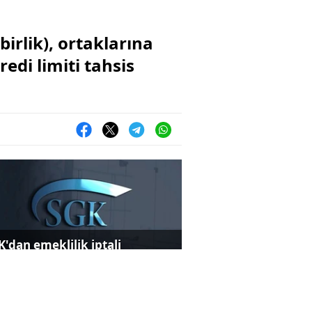
irlik), ortaklarına
redi limiti tahsis
K'dan emeklilik iptali
dialarına ilişkin açıklama