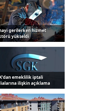
nayi gerilerken hizmet
ktörü yükseldi
K'dan emeklilik iptali
dialarına ilişkin açıklama