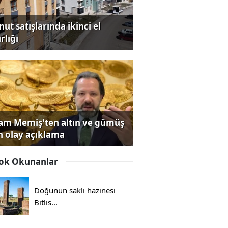
ut satışlarında ikinci el
rlığı
lam Memiş'ten altın ve gümüş
in olay açıklama
ok Okunanlar
Doğunun saklı hazinesi
Bitlis...