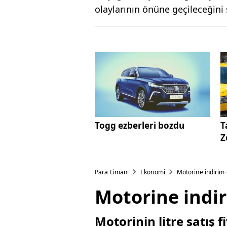
olaylarının önüne geçileceğini 
Togg ezberleri bozdu
T
Z
Para Limanı
Ekonomi
Motorine indirim 
Motorine indir
Motorinin litre satış f