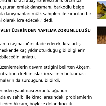
ontratı kiracı adayına elektronik ortamda
 oluşturan emlak danışmanı, barkodlu belge
k danışmanları mülk sahipleri ile kiracıları bir
 olarak icra edecek." dedi.
DEVLET ÜZERİNDEN YAPILMA ZORUNLULUĞU
ama taşınacağını ifade ederek, kira artış
 meskende kaç yıldır oturduğu gibi bilgilerin
bileceğini anlattı.
düzenlemelerin devam ettiğini belirten Akçam,
ntratında kefilin ıslak imzasının bulunması
ışmaların da sürdüğünü bildirdi.
zerinden yapılması zorunluluğunun
 ev sahibi ile kiracı arasındaki problemlerin
t eden Akçam, böylece dolandırıcılık