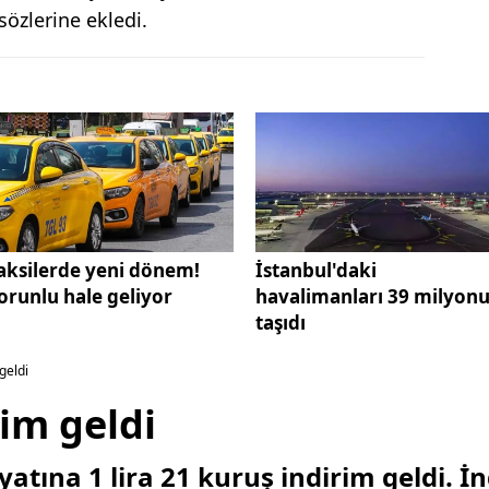
sözlerine ekledi.
aksilerde yeni dönem!
İstanbul'daki
orunlu hale geliyor
havalimanları 39 milyon
taşıdı
geldi
im geldi
iyatına 1 lira 21 kuruş indirim geldi. İn