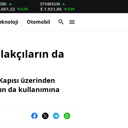
OIN
ETHEREUM
.061,32
$ 1.921,86
% 0,06
% 0,08
eknoloji
Otomobil
lakçıların da
Kapısı üzerinden
rın da kullanımına