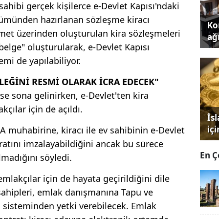
hibi gerçek kişilerce e-Devlet Kapısı'ndaki
ölümünden hazırlanan sözleşme kiracı
Kon
zmet üzerinden oluşturulan kira sözleşmeleri
ağı
elge" oluşturularak, e-Devlet Kapısı
mi de yapılabiliyor.
EĞİNİ RESMİ OLARAK İCRA EDECEK"
se sona gelinirken, e-Devlet'ten kira
çılar için de açıldı.
İs
iç
muhabirine, kiracı ile ev sahibinin e-Devlet
atını imzalayabildiğini ancak bu sürece
En Ç
madığını söyledi.
lakçılar için de hayata geçirildiğini dile
ahipleri, emlak danışmanına Tapu ve
sisteminden yetki verebilecek. Emlak