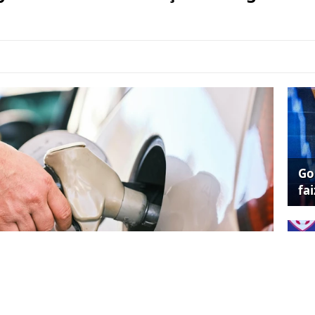
Go
fai
Ne