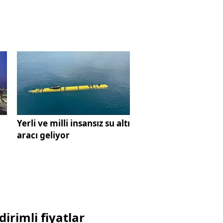
Yerli ve milli insansız su altı
u
aracı geliyor
dirimli fiyatlar