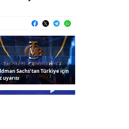
ldman Sachs'tan Türkiye için
z uyarısı
sine 2. ve 3. Lig’in heyecanı