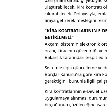
danışmanı da aldığı yetkiyle, k
ulaştırabilecek. Kira kontratı
çıkarabilecek. Dolayısıyla, emla
araya getirerek mesleğini resmi
"KİRA KONTRATLARININ E-
GETİRİLMELİ"
Akçam, sistemin elektronik ort
oranı, kiracının güvenirliği ve
Bakanlık tarafından tespit edile
Sistemle ilgili güncelleme ve 
Borçlar Kanunu'na göre kira ko
gerektiğini, bununla ilgili çal
Kira kontratlarının e-Devlet ü
uygulamaya alınması durumunda
birçoğunun çözüleceğine işare