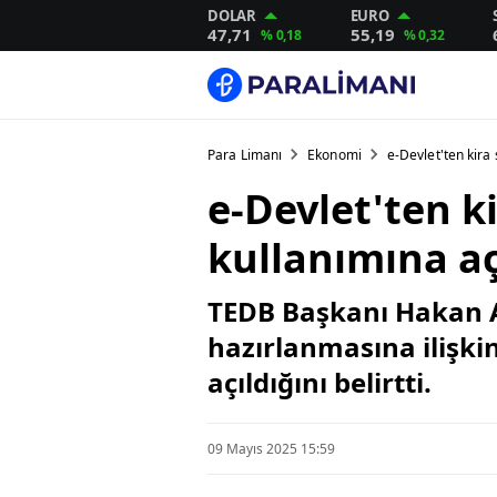
DOLAR
EURO
47,71
55,19
% 0,18
% 0,32
Para Limanı
Ekonomi
e-Devlet'ten kira
e-Devlet'ten k
kullanımına aç
TEDB Başkanı Hakan A
hazırlanmasına ilişki
açıldığını belirtti.
09 Mayıs 2025 15:59