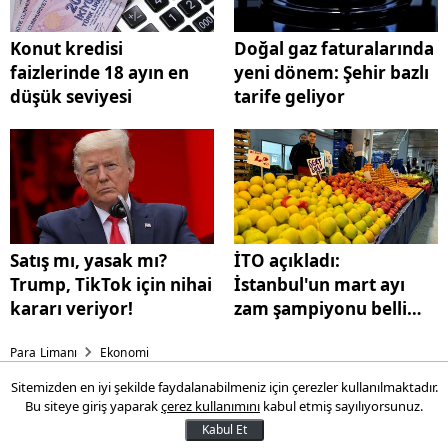
Konut kredisi
Doğal gaz faturalarında
faizlerinde 18 ayın en
yeni dönem: Şehir bazlı
düşük seviyesi
tarife geliyor
Satış mı, yasak mı?
İTO açıkladı:
Trump, TikTok için nihai
İstanbul'un mart ayı
kararı veriyor!
zam şampiyonu belli
oldu!
Para Limanı
Ekonomi
Sitemizden en iyi şekilde faydalanabilmeniz için çerezler kullanılmaktadır.
Konut kredisi faizlerinde 18
Bu siteye giriş yaparak
çerez kullanımını
kabul etmiş sayılıyorsunuz.
ayın en düşük seviyesi
Kabul Et