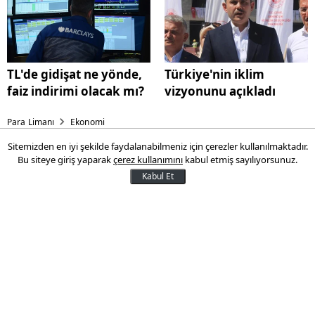
TL'de gidişat ne yönde,
Türkiye'nin iklim
faiz indirimi olacak mı?
vizyonunu açıkladı
Para Limanı
Ekonomi
Sitemizden en iyi şekilde faydalanabilmeniz için çerezler kullanılmaktadır.
TL'de gidişat ne yönde, faiz
Bu siteye giriş yaparak
çerez kullanımını
kabul etmiş sayılıyorsunuz.
indirimi olacak mı?
Kabul Et
Barclays'den dikkat çeken
Türkiye değerlendirmesi
Barclays, Türk Lirası'nın önümüzdeki
çeyrekte değer kaybetme hızının
yavaşlayacağını öngörüyor ve TCMB'nin