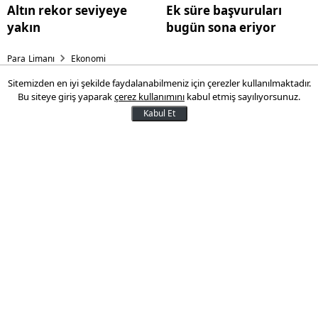
Altın rekor seviyeye
Ek süre başvuruları
yakın
bugün sona eriyor
Para Limanı
Ekonomi
Sitemizden en iyi şekilde faydalanabilmeniz için çerezler kullanılmaktadır.
Türkiye, genç işsizlikte 9 AB
Bu siteye giriş yaparak
çerez kullanımını
kabul etmiş sayılıyorsunuz.
ülkesini geride bıraktı
Kabul Et
Türkiye, 2023'te genç işsizlik oranında
yüzde 17,4 ile son 10 yılın en düşük
seviyesini gördü ve 9 Avrupa Birliği (AB)
ülkesinden daha iyi performansla yılı
tamamladı.
26 Mart 2024 16:32