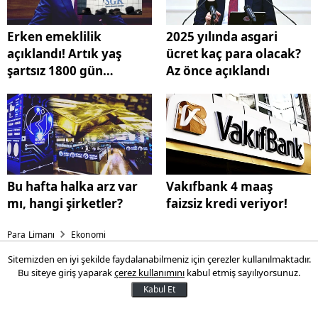
Erken emeklilik
2025 yılında asgari
açıklandı! Artık yaş
ücret kaç para olacak?
şartsız 1800 gün
Az önce açıklandı
yetecek
Bu hafta halka arz var
Vakıfbank 4 maaş
mı, hangi şirketler?
faizsiz kredi veriyor!
Para Limanı
Ekonomi
Sitemizden en iyi şekilde faydalanabilmeniz için çerezler kullanılmaktadır.
Erken emeklilik açıklandı!
Bu siteye giriş yaparak
çerez kullanımını
kabul etmiş sayılıyorsunuz.
Artık yaş şartsız 1800 gün
Kabul Et