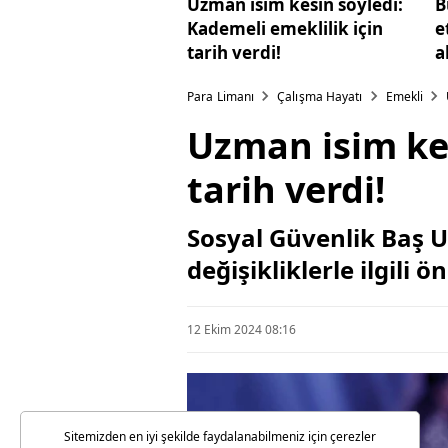
Uzman isim kesin söyledi:
B
Kademeli emeklilik için
e
tarih verdi!
a
Para Limanı
Çalışma Hayatı
Emekli
Uzman isim kes
tarih verdi!
Sosyal Güvenlik Baş 
değişikliklerle ilgili
12 Ekim 2024 08:16
Sitemizden en iyi şekilde faydalanabilmeniz için çerezler