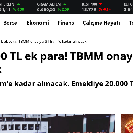
STERLIN
GRAM ALTIN
BIST 100
BITC
64,41
6.660,55
13.779
$ 64
% 0,38
% 2,59
% -0,14
Borsa
Ekonomi
Finans
Çalışma Hayatı
T
TL ek para! TBMM onayıyla 31 Ekim'e kadar alınacak
0 TL ek para! TBMM onayı
k
'e kadar alınacak. Emekliye 20.000 T