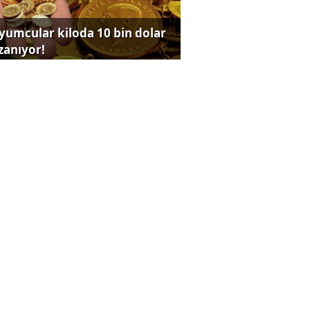
yumcular kiloda 10 bin dolar
zanıyor!
iz kararı sonrası dev
nkadan yeni tahminler!
ldız Holding’den yapay zeka