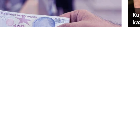
Ku
ka
Fa
ba
akaş, kademeli emeklilik sisteminin ne zaman
, emeklilik dilekçesi verme zamanlamasının
sini de detaylandırdı.
Yı