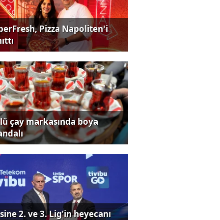
perFresh, Pizza Napoliten'i
ıttı
lü çay markasında boya
andalı
sine 2. ve 3. Lig’in heyecanı