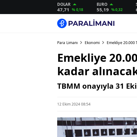
DOLAR
EURO
47,71
55,19
% 0,18
% 0,32
Para Limanı
Ekonomi
Emekliye 20.000 
Emekliye 20.00
kadar alınaca
TBMM onayıyla 31 Ekim
12 Ekim 2024 08:54