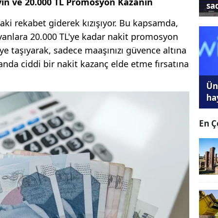
yın ve 20.000 TL Promosyon Kazanın
sa
daki rekabet giderek kızışıyor. Bu kapsamda,
yanlara 20.000 TL'ye kadar nakit promosyon
ye taşıyarak, sadece maaşınızı güvence altına
da ciddi bir nakit kazanç elde etme fırsatına
Ünl
ha
En Ç