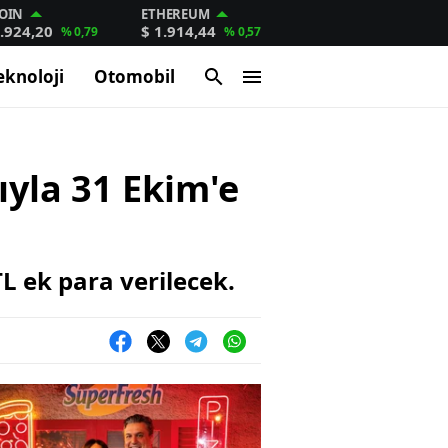
OIN
ETHEREUM
.924,20
$ 1.914,44
% 0,79
% 0,57
eknoloji
Otomobil
yla 31 Ekim'e
L ek para verilecek.