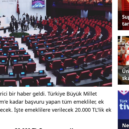
Su
tan
Ün
sk
rici bir haber geldi. Türkiye Büyük Millet
im'e kadar başvuru yapan tüm emekliler, ek
cek. İşte emeklilere verilecek 20.000 TL'lik ek
Ne