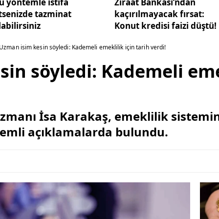
u yöntemle istifa
Ziraat Bankası’ndan
tsenizde tazminat
kaçırılmayacak fırsat:
labilirsiniz
Konut kredisi faizi düştü!
Uzman isim kesin söyledi: Kademeli emeklilik için tarih verdi!
in söyledi: Kademeli emek
Uzmanı İsa Karakaş, emeklilik sistem
 önemli açıklamalarda bulundu.