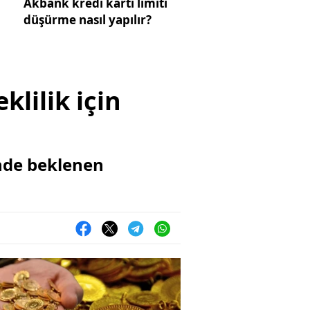
Akbank kredi kartı limiti
düşürme nasıl yapılır?
lilik için
inde beklenen