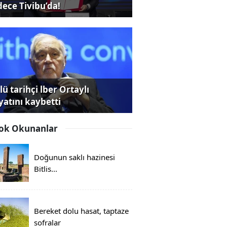
dece Tivibu’da!
ü tarihçi lber Ortaylı
yatını kaybetti
ok Okunanlar
Doğunun saklı hazinesi
Bitlis...
Bereket dolu hasat, taptaze
sofralar