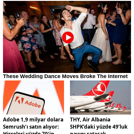
Adobe 1,9 milyar dolara
THY, Air Albania
Semrush'ı satın alıyor:
SHPK’daki yüzde 49’luk
Hisseleri yüzde 70'in
payını satacak