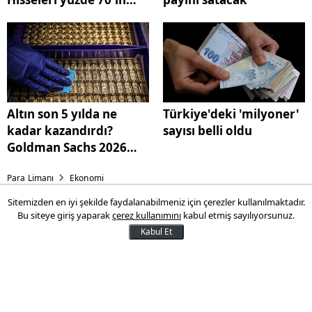
üzerinde sert yükseliş
yaşadı
Altın son 5 yılda ne
Türkiye'deki 'milyoner'
kadar kazandırdı?
sayısı belli oldu
Goldman Sachs 2026
için yaptığı tahmini
Para Limanı
Ekonomi
güncelledi
Sitemizden en iyi şekilde faydalanabilmeniz için çerezler kullanılmaktadır.
Adobe 1,9 milyar dolara
Bu siteye giriş yaparak
çerez kullanımını
kabul etmiş sayılıyorsunuz.
Semrush'ı satın alıyor:
Kabul Et
Hisseleri yüzde 70'in üzerinde
sert yükseliş yaşadı