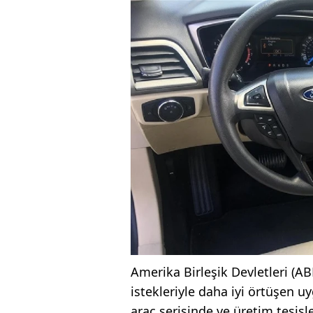
Amerika Birleşik Devletleri (AB
istekleriyle daha iyi örtüşen u
araç serisinde ve üretim tesisl