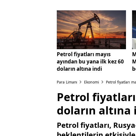
Petrol fiyatları mayıs
M
ayından bu yana ilk kez 60
M
doların altına indi
b
Para Limanı
Ekonomi
Petrol fiyatları m
Petrol fiyatla
doların altına 
Petrol fiyatları, Rus
beklentilerin etkisiyl