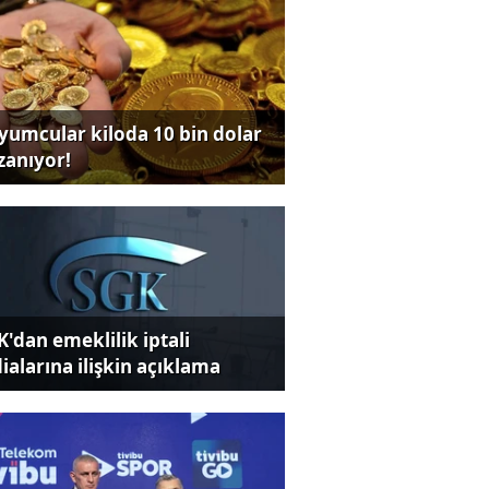
yumcular kiloda 10 bin dolar
zanıyor!
K'dan emeklilik iptali
dialarına ilişkin açıklama