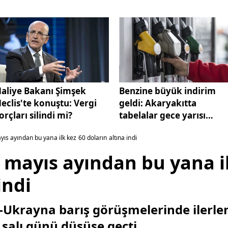
aliye Bakanı Şimşek
Benzine büyük indirim
eclis'te konuştu: Vergi
geldi: Akaryakıtta
orçları silindi mi?
tabelalar gece yarısı
değişti
ayıs ayından bu yana ilk kez 60 doların altına indi
rı mayıs ayından bu yana i
indi
ya-Ukrayna barış görüşmelerinde ilerl
e salı günü düşüşe geçti