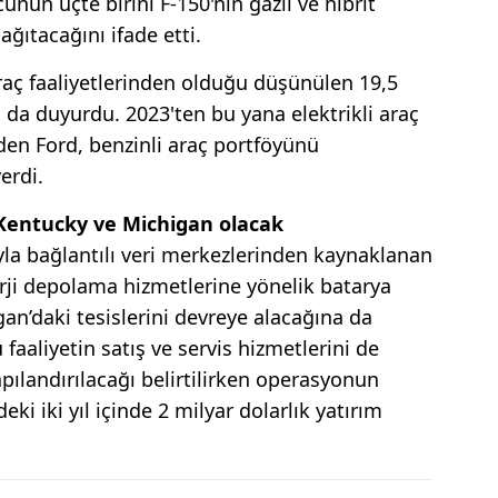
nün üçte birini F-150'nin gazlı ve hibrit
ğıtacağını ifade etti.
araç faaliyetlerinden olduğu düşünülen 19,5
ı da duyurdu. 2023'ten bu yana elektrikli araç
eden Ford, benzinli araç portföyünü
erdi.
Kentucky ve Michigan olacak
la bağlantılı veri merkezlerinden kaynaklanan
rji depolama hizmetlerine yönelik batarya
an’daki tesislerini devreye alacağına da
 faaliyetin satış ve servis hizmetlerini de
apılandırılacağı belirtilirken operasyonun
i iki yıl içinde 2 milyar dolarlık yatırım