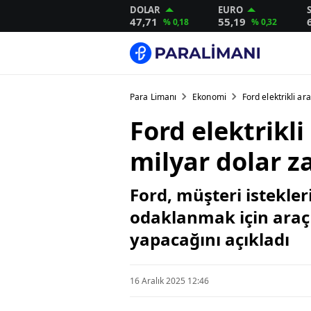
DOLAR
EURO
47,71
55,19
% 0,18
% 0,32
Para Limanı
Ekonomi
Ford elektrikli ar
Ford elektrikli
milyar dolar z
Ford, müşteri istekler
odaklanmak için araç 
yapacağını açıkladı
16 Aralık 2025 12:46