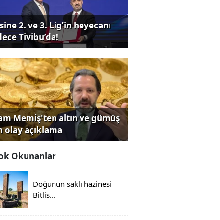
sine 2. ve 3. Lig’in heyecanı
dece Tivibu’da!
lam Memiş'ten altın ve gümüş
in olay açıklama
ok Okunanlar
Doğunun saklı hazinesi
Bitlis...