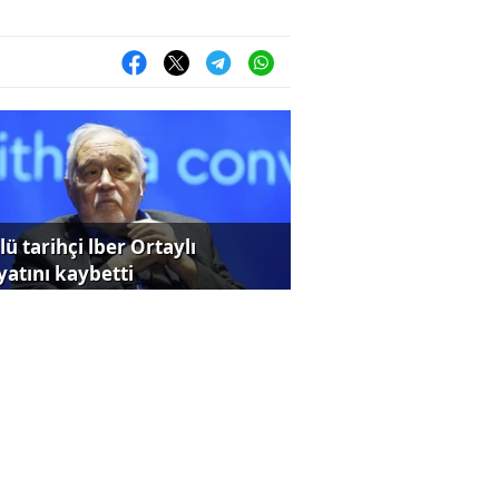
ü tarihçi lber Ortaylı
yatını kaybetti
rji fiyatları yükseldi, Euro
iledi!