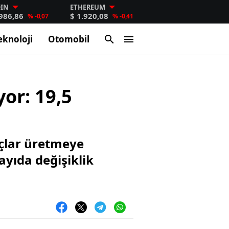
OIN
ETHEREUM
.986,86
$ 1.920,08
% -0,07
% -0,41
eknoloji
Otomobil
yor: 19,5
açlar üretmeye
ayıda değişiklik