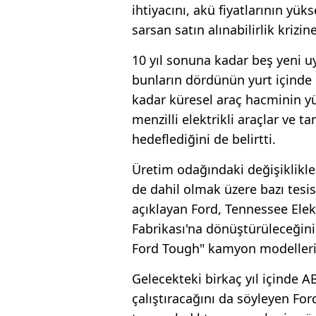
ihtiyacını, akü fiyatlarının yü
sarsan satın alınabilirlik krizin
10 yıl sonuna kadar beş yeni uy
bunların dördünün yurt içinde m
kadar küresel araç hacminin yüz
menzilli elektrikli araçlar ve t
hedeflediğini de belirtti.
Üretim odağındaki değişiklikler
de dahil olmak üzere bazı tesi
açıklayan Ford, Tennessee Ele
Fabrikası'na dönüştürüleceğini 
Ford Tough" kamyon modellerin
Gelecekteki birkaç yıl içinde A
çalıştıracağını da söyleyen Fo