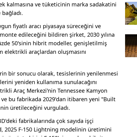
ksek kalmasına ve tüketicinin marka sadakatini
e bağladı.
gun fiyatlı aracı piyasaya süreceğini ve
onte edileceğini bildiren şirket, 2030 yılına
de 50'sinin hibrit modeller, genişletilmiş
am elektrikli araçlardan oluşmasını
in bir sonucu olarak, tesislerinin yenilenmesi
slerini yeniden kullanıma sunulacağını
ktrikli Araç Merkezi'nin Tennessee Kamyon
ve bu fabrikada 2029'dan itibaren yeni "Built
in üretileceğini vurguladı.
BD'deki fabrikalarında çok sayıda işçi
rd, 2025 F-150 Lightning modelinin üretimini