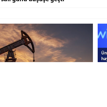
Ünl
ha
Ene
ger