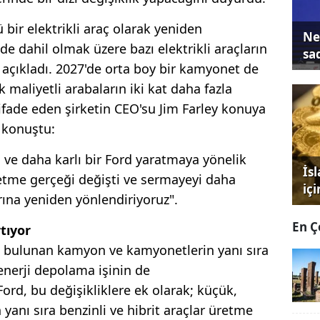
ü bir elektrikli araç olarak yeniden
Ne
e dahil olmak üzere bazı elektrikli araçların
sa
 açıkladı. 2027'de orta boy bir kamyonet de
maliyetli arabaların iki kat daha fazla
 ifade eden şirketin CEO'su Jim Farley konuya
 konuştu:
 ve daha karlı bir Ford yaratmaya yönelik
İs
letme gerçeği değişti ve sermayeyi daha
iç
rına yeniden yönlendiriyoruz".
En Ç
tıyor
a bulunan kamyon ve kamyonetlerin yanı sıra
enerji depolama işinin de
Ford, bu değişikliklere ek olarak; küçük,
n yanı sıra benzinli ve hibrit araçlar üretme