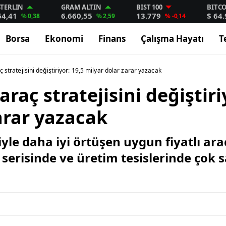
STERLIN
GRAM ALTIN
BIST 100
BITC
64,41
6.660,55
13.779
$ 64
% 0,38
% 2,59
% -0,14
Borsa
Ekonomi
Finans
Çalışma Hayatı
T
aç stratejisini değiştiriyor: 19,5 milyar dolar zarar yazacak
 araç stratejisini değiştiri
arar yazacak
iyle daha iyi örtüşen uygun fiyatlı ar
serisinde ve üretim tesislerinde çok s