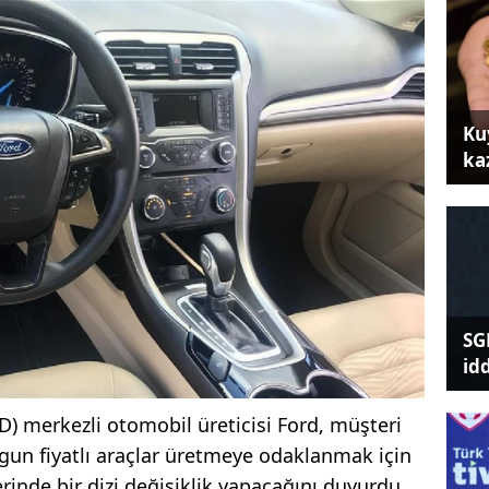
Ku
ka
SG
id
D) merkezli otomobil üreticisi Ford, müşteri
ygun fiyatlı araçlar üretmeye odaklanmak için
erinde bir dizi değişiklik yapacağını duyurdu.