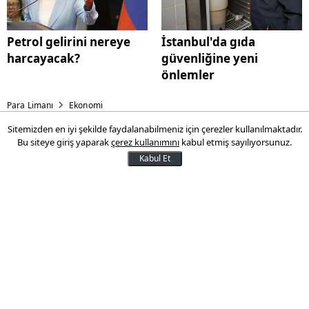
Petrol gelirini nereye
İstanbul'da gıda
harcayacak?
güvenliğine yeni
önlemler
Para Limanı
Ekonomi
Sitemizden en iyi şekilde faydalanabilmeniz için çerezler kullanılmaktadır.
Dünya Bankası Türkiye için
Bu siteye giriş yaparak
çerez kullanımını
kabul etmiş sayılıyorsunuz.
büyüme tahminini yükseltti!
Kabul Et
Dünya Bankası, küresel ekonominin
gerilimlerine rağmen dirençli durduğunu
belirterek 2026 büyüme tahminini yüzde
2,6'ya çekti. Türkiye için 2025 büyümenin
yüzde 3,5'e arttığını, 2026 beklentisinin ise
yüzde 3,7'ye yükseltildiğini belirtti