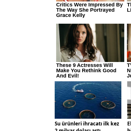
Su ürünleri ihracatı ilk kez
E
2 milyar doları aştı
h