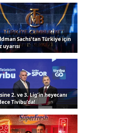
ldman Sachs'tan Türkiye için
z uyarısı
sine 2. ve 3. Lig’in heyecanı
dece Tivibu’da!