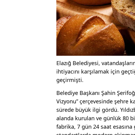
Elazığ Belediyesi, vatandaşları
ihtiyacını karşılamak için geçt
geçirmişti.
Belediye Başkanı Şahin Şerifoğu
Vizyonu” çerçevesinde şehre ka
sürede büyük ilgi gördü. Yıldız
alanda kurulan ve günlük 80 b
fabrika, 7 gün 24 saat esasına 
standartlarda modern ekipmanla