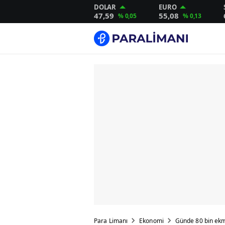
DOLAR
EURO
47,59
55,08
% 0,05
% 0,13
Para Limanı
Ekonomi
Günde 80 bin ekme