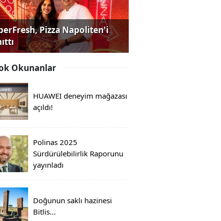
perFresh, Pizza Napoliten'i
ıttı
ok Okunanlar
HUAWEI deneyim mağazası
açıldı!
Polinas 2025
Sürdürülebilirlik Raporunu
yayınladı
Doğunun saklı hazinesi
Bitlis...