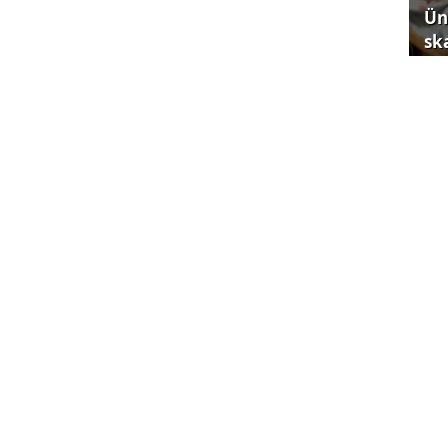
Ün
sk
ML
kır
nlığı Müdür Yardımcısı Onur Can Bal, 20
n Donald Trump’ın başkanlık sürecinin küresel
ratabileceğini ifade etti.
özellikle ticaret savaşları ve diğer ekonomik
Go
i belirten Bal, bu gelişmelerin küresel risk
fai
piyasalar üzerinde baskı oluşturabileceğini