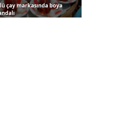
lü çay markasında boya
andalı
B takımlarının değeri rekor
dı
ldman Sachs'tan Türkiye için
z uyarısı