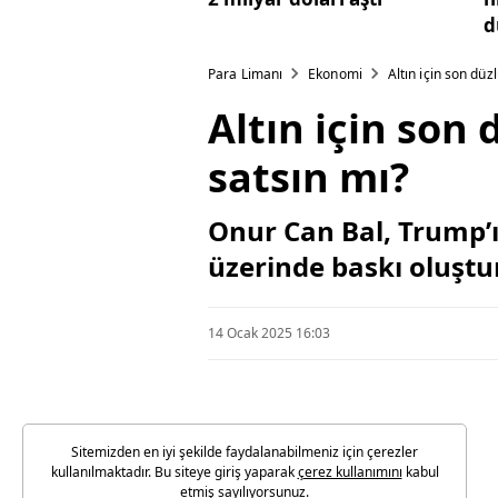
d
Para Limanı
Ekonomi
Altın için son düzl
Altın için son 
satsın mı?
Onur Can Bal, Trump’ın 
üzerinde baskı oluştur
14 Ocak 2025 16:03
Sitemizden en iyi şekilde faydalanabilmeniz için çerezler
kullanılmaktadır. Bu siteye giriş yaparak
çerez kullanımını
kabul
etmiş sayılıyorsunuz.