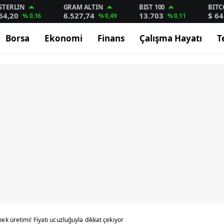
STERLIN
GRAM ALTIN
BIST 100
BITC
64,20
6.527,74
13.703
$ 64
% 0,16
% 0,49
% 0,11
Borsa
Ekonomi
Finans
Çalışma Hayatı
T
k üretimi! Fiyatı ucuzluğuyla dikkat çekiyor