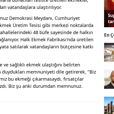
an vatandaşlara ulaştırılıyor.
Su
mmuz Demokrasi Meydanı, Cumhuriyet
tan
Ekmek Üretim Tesisi gibi merkezi noktalarda
 mahallelerindeki 48 büfe sayesinde de halkın
En Ç
ğlanıyor. Halk Ekmek Fabrikası'nda üretilen
iyata satılarak vatandaşların bütçesine katkı
e ve sağlıklı ekmek ulaştığını belirten
duydukları memnuniyeti dile getirerek, ''Biz
mız bu ekmeği çıkarmasaydı, fırsatçılar
azdı. Biz şu anki durumdan memnunuz.