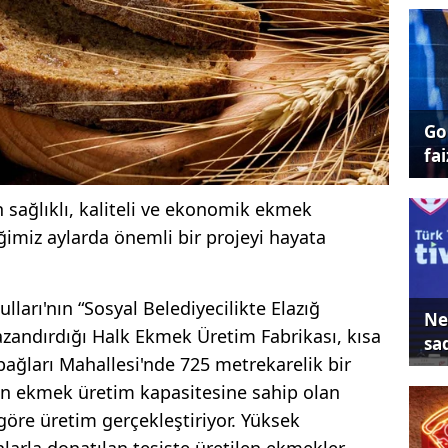
Go
fai
n sağlıklı, kaliteli ve ekonomik ekmek
iğimiz aylarda önemli bir projeyi hayata
lları'nın “Sosyal Belediyecilikte Elazığ
Ne
zandırdığı Halk Ekmek Üretim Fabrikası, kısa
sa
bağları Mahallesi'nde 725 metrekarelik bir
in ekmek üretim kapasitesine sahip olan
göre üretim gerçekleştiriyor. Yüksek
rla donatılan tesiste üretilen ekmekler,