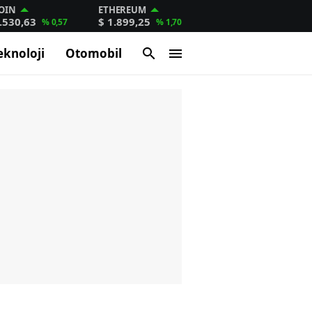
OIN
ETHEREUM
.530,63
$ 1.899,25
% 0,57
% 1,70
eknoloji
Otomobil