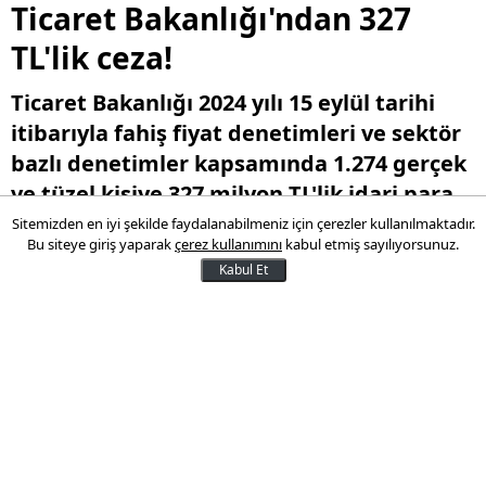
Ticaret Bakanlığı'ndan 327
TL'lik ceza!
Ticaret Bakanlığı 2024 yılı 15 eylül tarihi
itibarıyla fahiş fiyat denetimleri ve sektör
bazlı denetimler kapsamında 1.274 gerçek
ve tüzel kişiye 327 milyon TL'lik idari para
cezası uygulandığını duyurdu.
Sitemizden en iyi şekilde faydalanabilmeniz için çerezler kullanılmaktadır.
Bu siteye giriş yaparak
çerez kullanımını
kabul etmiş sayılıyorsunuz.
Kabul Et
16 Eylül 2024 11:27