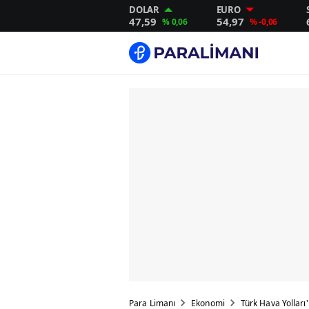
DOLAR
EURO
47,59
54,97
% 0,06
% -0,06
Para Limanı
Ekonomi
Türk Hava Yolları'