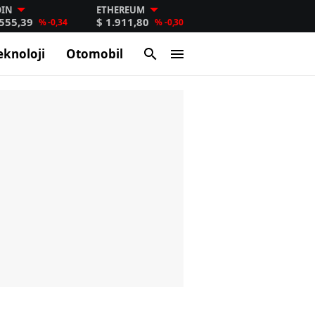
OIN
ETHEREUM
.555,39
$ 1.911,80
% -0,34
% -0,30
eknoloji
Otomobil