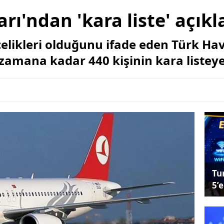
rı'ndan 'kara liste' açık
elikleri olduğunu ifade eden Türk Hav
zamana kadar 440 kişinin kara listeye 
Tu
5’e