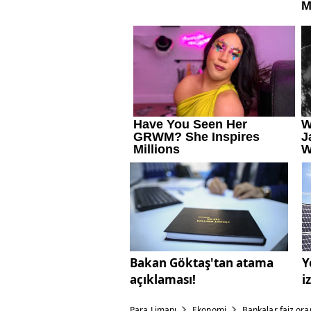
Bakan Göktaş'tan atama
Y
açıklaması!
i
Para Limanı
Ekonomi
Bankalar faiz oran