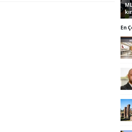
ML
kır
En Ç