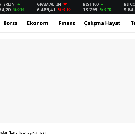
STERLIN
GRAM ALTIN
BIST 100
BITC
64,20
6.489,41
13.799
$ 64
% 0,16
% -0,10
% 0,70
Borsa
Ekonomi
Finans
Çalışma Hayatı
T
ndan 'kara liste' açıklaması!