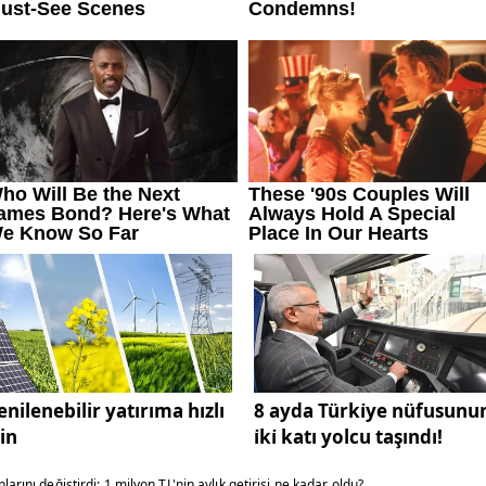
enilenebilir yatırıma hızlı
8 ayda Türki̇ye nüfusunu
zin
i̇ki̇ katı yolcu taşındı!
larını değiştirdi: 1 milyon TL'nin aylık getirisi ne kadar oldu?