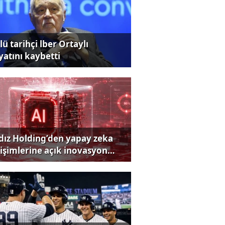
ü tarihçi lber Ortaylı
yatını kaybetti
ldız Holding’den yapay zeka
rişimlerine açık inovasyon
rısı