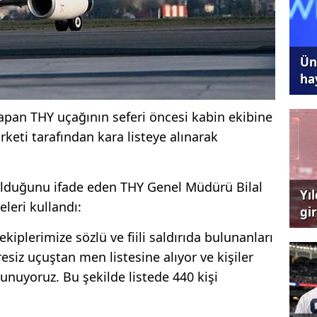
Ünl
ha
apan THY uçağının seferi öncesi kabin ekibine
keti tarafından kara listeye alınarak
 olduğunu ifade eden THY Genel Müdürü Bilal
Yı
eleri kullandı:
gi
çağ
kiplerimize sözlü ve fiili saldırıda bulunanları
esiz uçuştan men listesine alıyor ve kişiler
nuyoruz. Bu şekilde listede 440 kişi