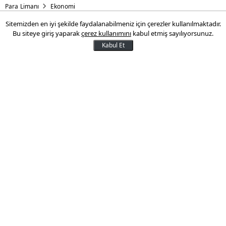
Para Limanı
Ekonomi
Sitemizden en iyi şekilde faydalanabilmeniz için çerezler kullanılmaktadır.
Genel Sağlık Sigortası primi
Bu siteye giriş yaparak
çerez kullanımını
kabul etmiş sayılıyorsunuz.
değişti! Yeni rakam açıklandı
Kabul Et
Genel Sağlık Sigortası'ndaki prim oranı,
prime esas kazancın yüzde 6'sı olarak
tekrardan belirlendi.
21 Kasım 2025 17:19