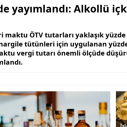
e yayımlandı: Alkollü iç
ari maktu ÖTV tutarları yaklaşık yüzde
 nargile tütünleri için uygulanan yüzd
maktu vergi tutarı önemli ölçüde düşü
mlandı.
İs