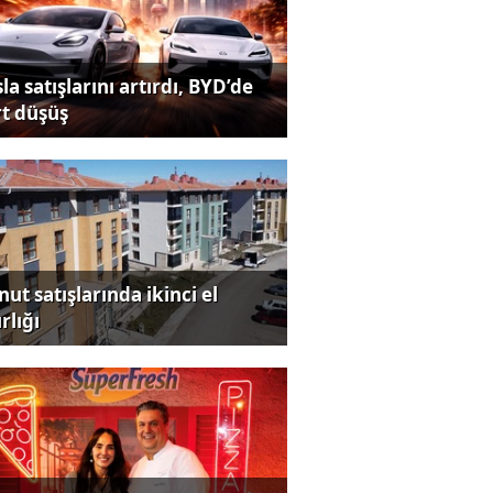
la satışlarını artırdı, BYD’de
rt düşüş
ut satışlarında ikinci el
rlığı