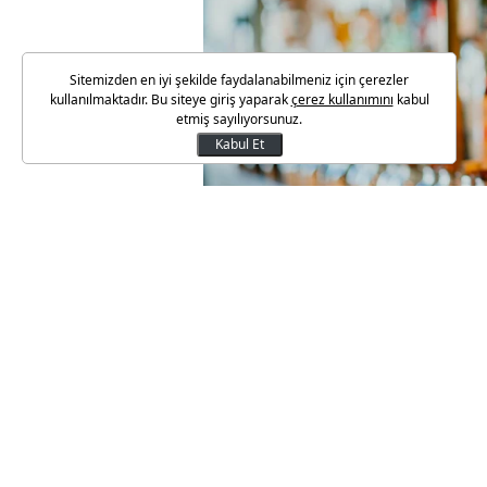
Sitemizden en iyi şekilde faydalanabilmeniz için çerezler
kullanılmaktadır. Bu siteye giriş yaparak
çerez kullanımını
kabul
etmiş sayılıyorsunuz.
Kabul Et
Resmi Gazete'de yayımlanan Cum
asgari maktu ÖTV oranları yakla
Bu kapsamda, alkol derecesi hac
asgari maktu ÖTV tutarı 1.269 T
etil alkol, damıtım yoluyla elde 
ürünleri kapsıyor.