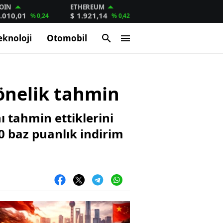
OIN
ETHEREUM
.010,01
$ 1.921,14
% 0,24
% 0,42
eknoloji
Otomobil
önelik tahmin
ı tahmin ettiklerini
0 baz puanlık indirim