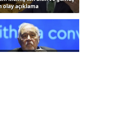
in olay açıklama
ü tarihçi lber Ortaylı
yatını kaybetti
rmüz Boğazı krizi büyüyor