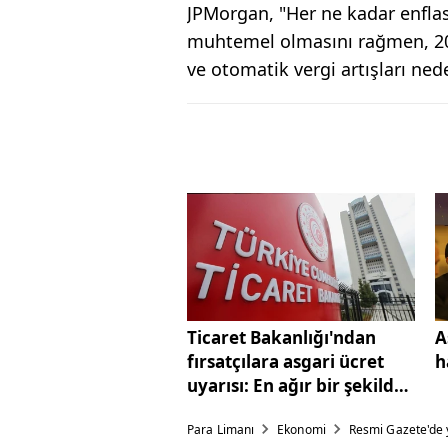
JPMorgan, "Her ne kadar enfla
muhtemel olmasını rağmen, 2025
ve otomatik vergi artışları ned
Ticaret Bakanlığı'ndan
A
fırsatçılara asgari ücret
h
uyarısı: En ağır bir şekilde
cezalandırılacak
Para Limanı
Ekonomi
Resmi Gazete'de y