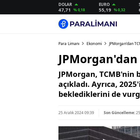
DOLAR
EURO
47,71
55,19
% 0,18
% 0,32
Para Limanı
Ekonomi
JPMorgan'dan TCM
JPMorgan'dan 
JPMorgan, TCMB'nin bu 
açıkladı. Ayrıca, 2025
beklediklerini de vurg
25 Aralık 2024 09:39
Son Güncelleme:
25