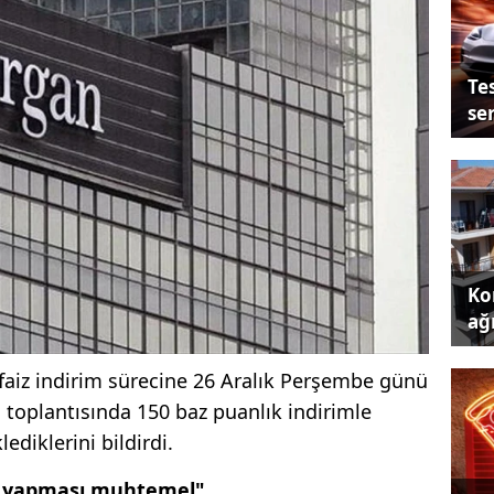
Tes
se
Kon
ağı
aiz indirim sürecine 26 Aralık Perşembe günü
u toplantısında 150 baz puanlık indirimle
ediklerini bildirdi.
imi yapması muhtemel"