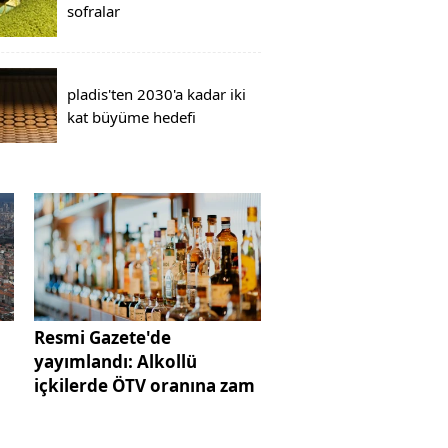
sofralar
pladis'ten 2030'a kadar iki
kat büyüme hedefi
Resmi Gazete'de
yayımlandı: Alkollü
içkilerde ÖTV oranına zam
k?