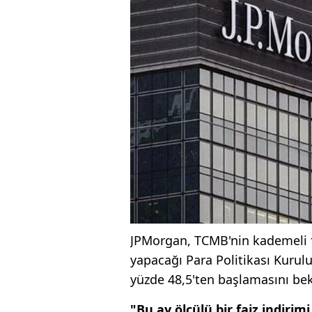
JPMorgan, TCMB'nin kademeli f
yapacağı Para Politikası Kurul
yüzde 48,5'ten başlamasını bekl
"Bu ay ölçülü bir faiz indir