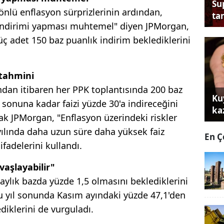
Su
önlü enflasyon sürprizlerinin ardından,
tan
z indirimi yapması muhtemel" diyen JPMorgan,
üç adet 150 baz puanlık indirim beklediklerini
 tahmini
dan itibaren her PPK toplantısında 200 baz
Ku
 sonuna kadar faizi yüzde 30'a indireceğini
ka
cak JPMorgan, "Enflasyon üzerindeki riskler
yılında daha uzun süre daha yüksek faiz
En Ç
ifadelerini kullandı.
vaşlayabilir"
aylık bazda yüzde 1,5 olmasını beklediklerini
u yıl sonunda Kasım ayındaki yüzde 47,1'den
diklerini de vurguladı.