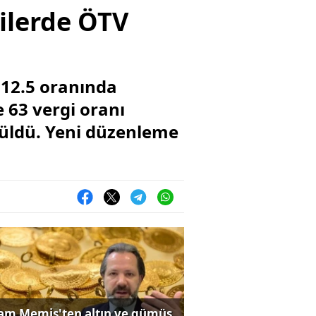
kilerde ÖTV
 12.5 oranında
e 63 vergi oranı
rüldü. Yeni düzenleme
lam Memiş'ten altın ve gümüş