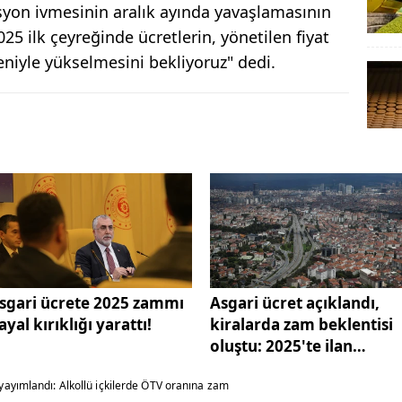
syon ivmesinin aralık ayında yavaşlamasının
 ilk çeyreğinde ücretlerin, yönetilen fiyat
eniyle yükselmesini bekliyoruz" dedi.
sgari ücrete 2025 zammı
Asgari ücret açıklandı,
ayal kırıklığı yarattı!
kiralarda zam beklentisi
oluştu: 2025'te ilan
fiyatları ne kadar artaca
ayımlandı: Alkollü içkilerde ÖTV oranına zam