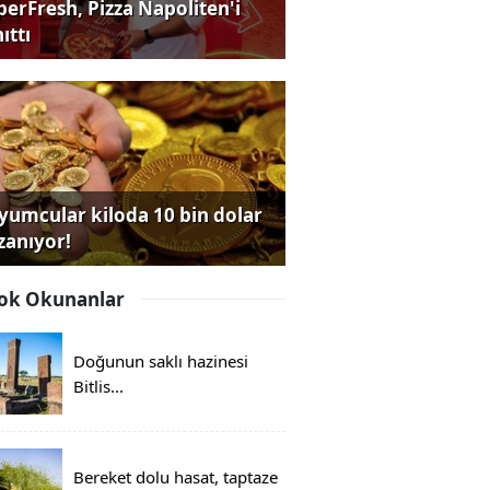
perFresh, Pizza Napoliten'i
ıttı
yumcular kiloda 10 bin dolar
zanıyor!
ok Okunanlar
Doğunun saklı hazinesi
Bitlis...
Bereket dolu hasat, taptaze