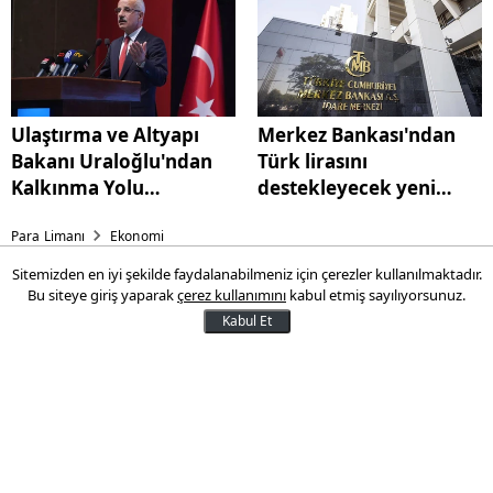
sayılır mı?
Ulaştırma ve Altyapı
Merkez Bankası'ndan
Bakanı Uraloğlu'ndan
Türk lirasını
Kalkınma Yolu
destekleyecek yeni
açıklaması: 'Gereken
adımlar
Para Limanı
Ekonomi
çalışmaları yapıyoruz'
Sitemizden en iyi şekilde faydalanabilmeniz için çerezler kullanılmaktadır.
Kiracı banka hesabından
Bu siteye giriş yaparak
çerez kullanımını
kabul etmiş sayılıyorsunuz.
gönderdiği ücrete açıklama
Kabul Et
yazmazsa kira bedeli sayılır
mı?
Tüketiciler Birliği Genel Başkanı Mahmut
Şahin, kiracının banka hesabından