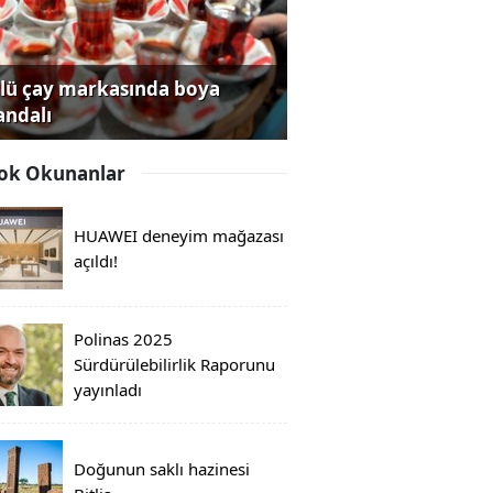
lü çay markasında boya
andalı
ok Okunanlar
HUAWEI deneyim mağazası
açıldı!
Polinas 2025
Sürdürülebilirlik Raporunu
yayınladı
Doğunun saklı hazinesi