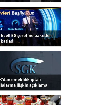
rkcell 5G şerefine paketleri
 katladı
K'dan emeklilik iptali
dialarına ilişkin açıklama