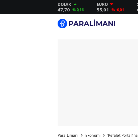
DOLAR
EURO
47,70
55,01
% 0,16
% -0,01
Para Limanı
Ekonomi
‘Kefalet Portalı’