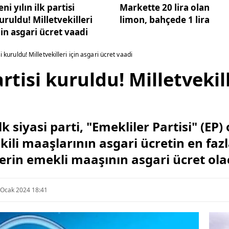
eni yılın ilk partisi
Markette 20 lira olan
uruldu! Milletvekilleri
limon, bahçede 1 lira
çin asgari ücret vaadi
isi kuruldu! Milletvekilleri için asgari ücret vaadi
artisi kuruldu! Milletvekil
k siyasi parti, "Emekliler Partisi" (EP) 
li maaşlarının asgari ücretin en fazl
erin emekli maaşının asgari ücret olac
 Ocak 2024 18:41