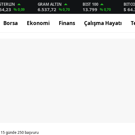
STERLIN
GRAM ALTIN
BIST 100
BITC
64,23
6.537,72
13.799
$ 64
% 0,09
% 0,70
% 0,70
Borsa
Ekonomi
Finans
Çalışma Hayatı
T
na 15 günde 250 başvuru