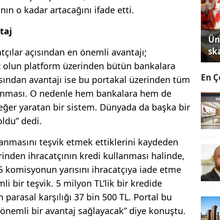
ın o kadar artacağını ifade etti.
taj
Ün
sk
tçılar açısından en önemli avantajı;
ız olun platform üzerinden bütün bankalara
En Ç
ısından avantajı ise bu portakal üzerinden tüm
sunması. O nedenle hem bankalara hem de
eğer yaratan bir sistem. Dünyada da başka bir
ldu” dedi.
alanmasını teşvik etmek ettiklerini kaydeden
rinden ihracatçının kredi kullanması halinde,
.5 komisyonun yarısını ihracatçıya iade etme
i bir teşvik. 5 milyon TL’lik bir kredide
 parasal karşılığı 37 bin 500 TL. Portal bu
 önemli bir avantaj sağlayacak” diye konuştu.