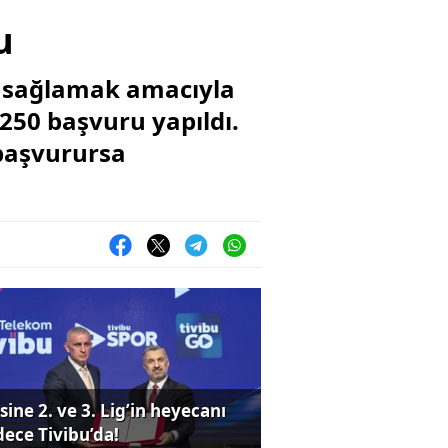
u
i sağlamak amacıyla
 250 başvuru yapıldı.
başvurursa
sine 2. ve 3. Lig’in heyecanı
dece Tivibu’da!