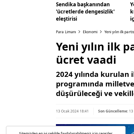
Sendika başkanından
Y
'ücretlerde dengesizlik'
k
eleştirisi
i
Para Limanı
Ekonomi
Yeni yılın ilk part
Yeni yılın ilk p
ücret vaadi
2024 yılında kurulan il
programında milletveki
düşürüleceği ve vekill
13 Ocak 2024 18:41
Son Güncelleme:
13
Sitemizden en iyi şekilde faydalanabilmeniz için çerezler