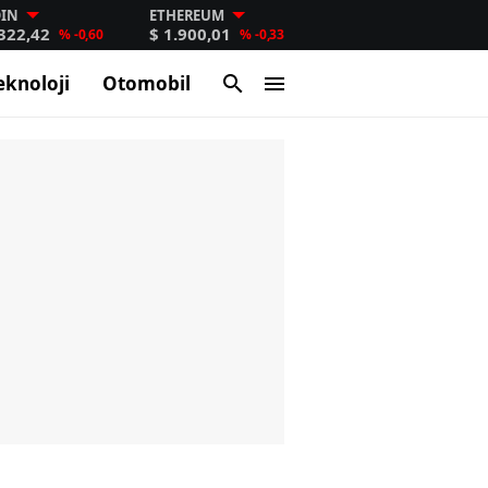
OIN
ETHEREUM
.322,42
$ 1.900,01
% -0,60
% -0,33
eknoloji
Otomobil