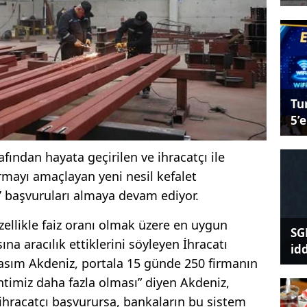
Tu
5’e
afından hayata geçirilen ve ihracatçı ile
mayı amaçlayan yeni nesil kefalet
ı’ başvuruları almaya devam ediyor.
özellikle faiz oranı olmak üzere en uygun
SG
a aracılık ettiklerini söyleyen İhracatı
id
sım Akdeniz, portala 15 günde 250 firmanın
timiz daha fazla olması” diyen Akdeniz,
ihracatçı başvurursa, bankaların bu sistem