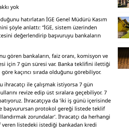
akkı yok
olduğunu hatırlatan İGE Genel Müdürü Kasım
ini şöyle anlattı: “İGE, sistem üzerinden
itesini değerlendirip başvuruyu bankaların
.
nu gören bankaların, faiz oranı, komisyon ve
i için 7 gün süresi var. Banka teklifini ilettiği
 göre kaçıncı sırada olduğunu görebiliyor.
bu ihracatçı ile çalışmak istiyorsa 7 gün
larını revize edip üst sıralara geçebiliyor. 7
ıyoruz. İhracatçıya da ‘iki iş günü içerisinde
 başvurursan protokol gereği listede teklif
kullandırmak zorundalar’. İhracatçı da herhangi
 veren listedeki istediği bankadan kredi