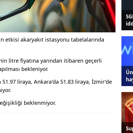
SG
id
in etkisi akaryakıt istasyonu tabelalarında
n litre fiyatına yarından itibaren geçerli
apılması bekleniyor.
Ünl
ha
 51.97 liraya, Ankara'da 51.83 liraya, İzmir'de
iyor.
değişikliği beklenmiyor.
Su