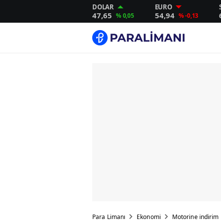
DOLAR
EURO
47,65
54,94
% 0,05
% -0,13
Para Limanı
Ekonomi
Motorine indirim 