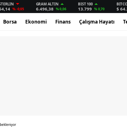
STERLIN
GRAM ALTIN
BIST 100
BITC
64,14
6.496,38
13.799
$ 64
% -0,05
% 0,06
% 0,70
Borsa
Ekonomi
Finans
Çalışma Hayatı
T
bekleniyor