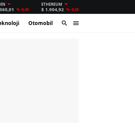
OIN
ETHEREUM
.360,01
$ 1.904,92
% -0,49
% -0,20
eknoloji
Otomobil