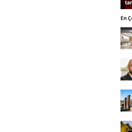
tan
En Ç