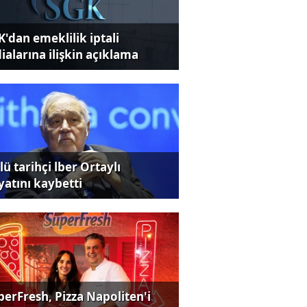
K'dan emeklilik iptali
dialarına ilişkin açıklama
ü tarihçi lber Ortaylı
yatını kaybetti
perFresh, Pizza Napoliten'i