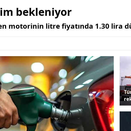
rim bekleniyor
 motorinin litre fiyatında 1.30 lira dü
Tü
re