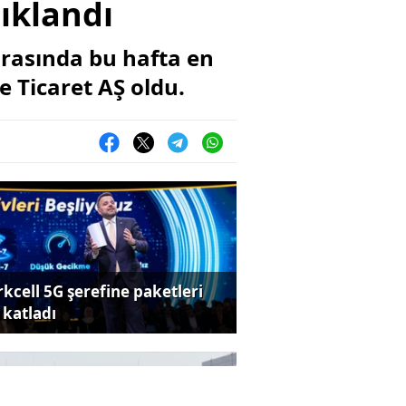
ıklandı
arasında bu hafta en
 Ticaret AŞ oldu.
rkcell 5G şerefine paketleri
 katladı