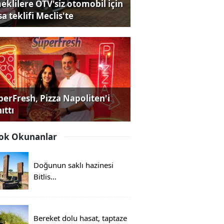
eklilere ÖTV'siz otomobil için
a teklifi Meclis'te
perFresh, Pizza Napoliten'i
ıttı
ok Okunanlar
Doğunun saklı hazinesi
Bitlis...
Bereket dolu hasat, taptaze