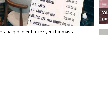
Yı
gi
çağ
torana gidenler bu kez yeni bir masraf
 restoranda yemek yiyen müşteri, yaklaşık 10
ira da telefon şarj ücreti de ödedi.
Ya
Et
e ya da fiyat tarifesinde böyle bir bilgi
eti talep edemeyeceği belirtiliyor.
Go