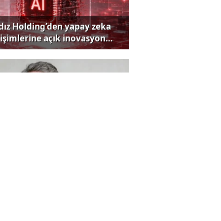
ldız Holding’den yapay zeka
rişimlerine açık inovasyon
rısı
zılım ihracat şampiyonu
iya’dan küresel hamle
ldman Sachs'tan Türkiye için