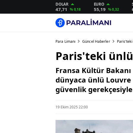
DOLAR
EURO
47,71
55,19
% 0,18
% 0,32
Para Limanı
Güncel Haberler
Paris'tek
Paris'teki ünl
Fransa Kültür Bakanı R
dünyaca ünlü Louvre M
güvenlik gerekçesiyle 
19 Ekim 2025 22:00