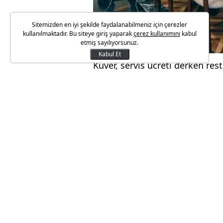
Sitemizden en iyi şekilde faydalanabilmeniz için çerezler
kullanılmaktadır. Bu siteye giriş yaparak
çerez kullanımını
kabul
etmiş sayılıyorsunuz.
Kabul Et
Kuver, servis ücreti derken res
kalemiyle karşılaştı.
İstanbul Kadıköy’deki ünlü bir
bin liralık hesabın yanında 45 l
Ekol TV'deki habere göre, menüd
bulunmuyorsa işletmenin bu ücr