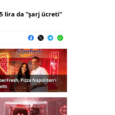
 lira da "şarj ücreti"
perFresh, Pizza Napoliten'i
ıttı