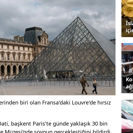
İs
iç
Kon
ağı
inden biri olan Fransa'daki Louvre'de hırsız
ati, başkent Paris'te günde yaklaşık 30 bin
re Müzesi'nde soygun gerçekleştiğini bildirdi.