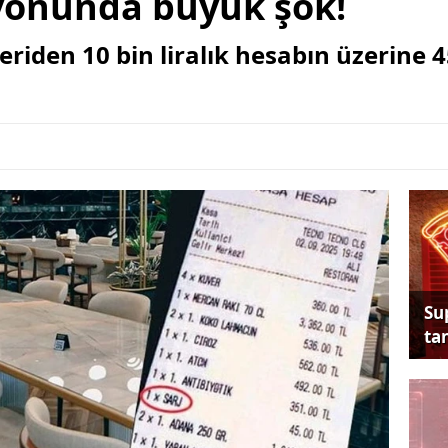
yonunda büyük şok!
riden 10 bin liralık hesabın üzerine 45
Su
tan