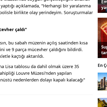
Em
yaptığı açıklamada, "Herhangi bir yaralanma
yas
 polisle birlikte olay yerindeyim. Soruşturmalar
cevher çaldı"
sın, bu sabah müzenin açılış saatinden kısa
Su
ğini ve 9 parça mücevher çaldığını bildirdi.
tan
etle kaçtığı aktarıldı.
En Ç
na Lisa tablosu da dahil olmak üzere 35
sahipliği Louvre Müzesi'nden yapılan
nüstü nedenlerden dolayı kapalı kalacağı"