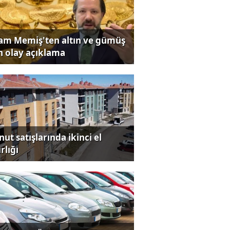
lam Memiş'ten altın ve gümüş
in olay açıklama
ut satışlarında ikinci el
rlığı