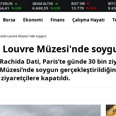
STERLIN
GRAM ALTIN
BIST 100
BITC
64,41
6.660,55
13.779
$ 65
% 0,38
% 2,59
% -0,14
Borsa
Ekonomi
Finans
Çalışma Hayatı
T
i ünlü Louvre Müzesi'nde soygun
ü Louvre Müzesi'nde soyg
achida Dati, Paris’te günde 30 bin zi
üzesi’nde soygun gerçekleştirildiğini
ziyaretçilere kapatıldı.