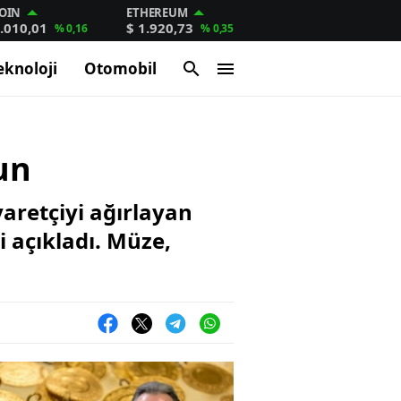
OIN
ETHEREUM
.010,01
$ 1.920,73
% 0,16
% 0,35
eknoloji
Otomobil
un
yaretçiyi ağırlayan
 açıkladı. Müze,