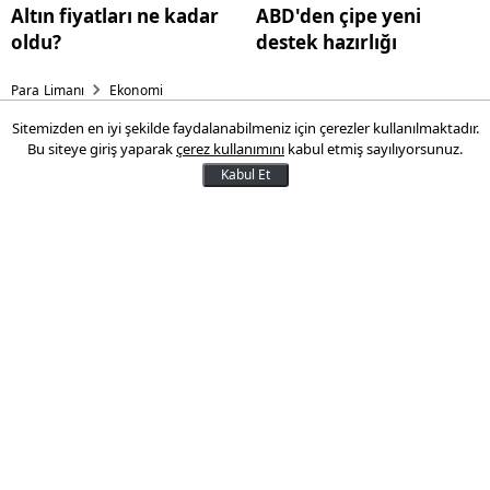
Altın fiyatları ne kadar
ABD'den çipe yeni
oldu?
destek hazırlığı
Para Limanı
Ekonomi
Sitemizden en iyi şekilde faydalanabilmeniz için çerezler kullanılmaktadır.
MTV ödemelerinin ilk
Bu siteye giriş yaparak
çerez kullanımını
kabul etmiş sayılıyorsunuz.
taksidinde son gün çarşamba
Kabul Et
2024 yılı Motorlu Taşıtlar Vergisi (MTV)
ödemeleri için son tarih 31 Ocak. MTV'de
ilk taksit ödemelerinin bu tarihe kadar
gerçekleştirilmesi gerekiyor. İkinci taksit
ödemeleri ise temmuz ayında yapılacak.
29 Ocak 2024 14:07