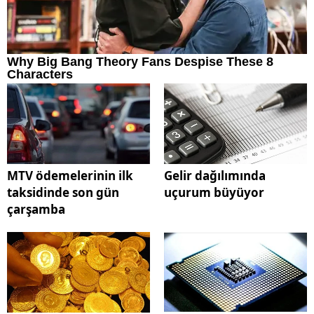
MTV ödemelerinin ilk
Gelir dağılımında
taksidinde son gün
uçurum büyüyor
çarşamba