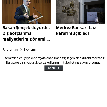
Bakan Şimşek duyurdu:
Merkez Bankası faiz
Dış borçlanma
kararını açıkladı
maliyetlerimiz önemli
ölçüde geriledi
Para Limanı
Ekonomi
Sitemizden en iyi şekilde faydalanabilmeniz için çerezler kullanılmaktadır.
Ankara'ya 500 milyon liralık
Bu siteye giriş yaparak
çerez kullanımını
kabul etmiş sayılıyorsunuz.
yatırım
Kabul Et
Sanayi ve Teknoloji Bakanı Mehmet Fatih
Kacır ile Ticaret Bakanı Ömer Bolat,
prefabrik sektöründe 500 milyon liralık
yatırım hedefi olan fabrikanın temel atma
törenine katıldı.