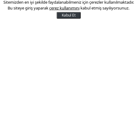
Sitemizden en iyi şekilde faydalanabilmeniz için çerezler kullanılmaktadır.
Kripto varlık işlemlerinde yeni
Bu siteye giriş yaparak
çerez kullanımını
kabul etmiş sayılıyorsunuz.
düzenleme
Kabul Et
Kripto varlık hizmet sağlayıcılık
işlemlerinde uzaktan kimlik tespitine dair
düzenleme yapıldı.
12 Haziran 2025 16:25