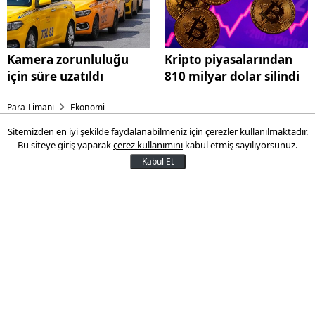
Kamera zorunluluğu
Kripto piyasalarından
için süre uzatıldı
810 milyar dolar silindi
Para Limanı
Ekonomi
Sitemizden en iyi şekilde faydalanabilmeniz için çerezler kullanılmaktadır.
Motorine 1 lira 43 kuruşluk
Bu siteye giriş yaparak
çerez kullanımını
kabul etmiş sayılıyorsunuz.
indirim
Kabul Et
Son dönemde Brent petrol fiyatlarındaki
gerileme, akaryakıt fiyatlarına indirim
olarak yansıdı. Motorinin litre fiyatına 1
lira 43 kuruşluk indirim geldi. Benzin ve
LPG fiyatlarında herhangi bir değişiklik
olmadı.