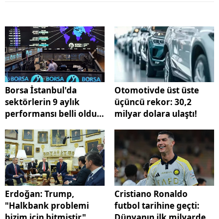
Borsa İstanbul'da
Otomotivde üst üste
sektörlerin 9 aylık
üçüncü rekor: 30,2
performansı belli oldu!
milyar dolara ulaştı!
Yüzde 430 yükseldi!
Erdoğan: Trump,
Cristiano Ronaldo
"Halkbank problemi
futbol tarihine geçti:
bizim için bitmiştir"
Dünyanın ilk milyarder