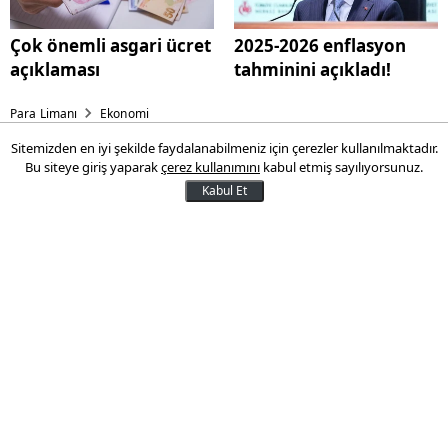
Çok önemli asgari ücret
2025-2026 enflasyon
açıklaması
tahminini açıkladı!
Para Limanı
Ekonomi
Sitemizden en iyi şekilde faydalanabilmeniz için çerezler kullanılmaktadır.
Avrupa'nın zirvesinde Türkiye
Bu siteye giriş yaparak
çerez kullanımını
kabul etmiş sayılıyorsunuz.
var! Konut satışında son
Kabul Et
durum
Türkiye, yıllık konut satış adedinde
Avrupa'da birinci, Ekonomik İşbirliği ve
Kalkınma Örgütü'nde (OECD) ise ikinci
sırada yer alıyor.
07 Kasım 2025 15:15