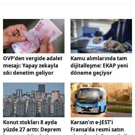
OVP’den vergide adalet
Kamu alımlarında tam
mesajı: Yapay zekayla
dijitalleşme: EKAP yeni
sıkı denetim geliyor
döneme geçiyor
Konut stokları 8 ayda
Karsan’ın e-JEST’i
yüzde 27 arttı: Deprem
Fransa’da resmi satın