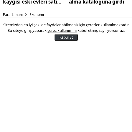
kaygısı eski evleri satışa
alma kataloğuna girdi
çıkardı
Para Limanı
Ekonomi
Sitemizden en iyi şekilde faydalanabilmeniz için çerezler kullanılmaktadır.
OVP’den vergide adalet
Bu siteye giriş yaparak
çerez kullanımını
kabul etmiş sayılıyorsunuz.
mesajı: Yapay zekayla sıkı
Kabul Et
denetim geliyor
Yeni Orta Vadeli Program (OVP)
döneminde, dijital faaliyetlerdeki kayıt
dışılığı kavrayacak uygulamalar
geliştirilirken, yapay zekadan
yararlanılarak vergi kaçakçılığını besleyen
sahte belge kullanımının önüne geçilecek.
14 Eylül 2025 13:05