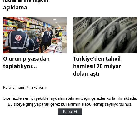
açıklama
O ürün piyasadan
Türkiye'den tahvil
toplatılıyor...
hamlesi! 20 milyar
doları aştı
Para Limanı
Ekonomi
Sitemizden en iyi şekilde faydalanabilmeniz için çerezler kullanılmaktadır.
Motorine zam geliyor
Bu siteye giriş yaparak
çerez kullanımını
kabul etmiş sayılıyorsunuz.
Kabul Et
Petrol fiyatları ve dolar kurundaki
dalgalanmalardan dolayı akaryakıt
fiyatları da sürekli değişiyor. Akaryakıt