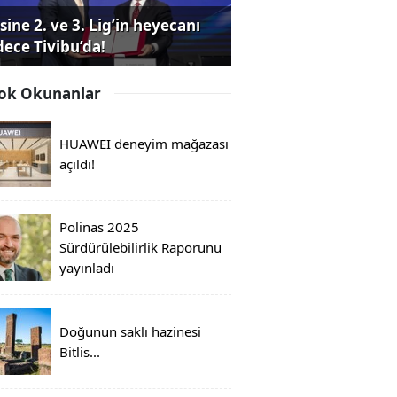
sine 2. ve 3. Lig’in heyecanı
dece Tivibu’da!
ok Okunanlar
HUAWEI deneyim mağazası
açıldı!
Polinas 2025
Sürdürülebilirlik Raporunu
yayınladı
Doğunun saklı hazinesi
Bitlis...