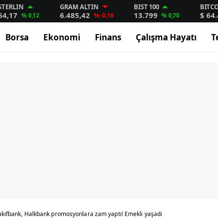
STERLIN
GRAM ALTIN
BIST 100
BITC
64,17
6.485,42
13.799
$ 64
% 0,12
% -0,16
% 0,70
Borsa
Ekonomi
Finans
Çalışma Hayatı
T
Vakıfbank, Halkbank promosyonlara zam yaptı! Emekli yaşadı