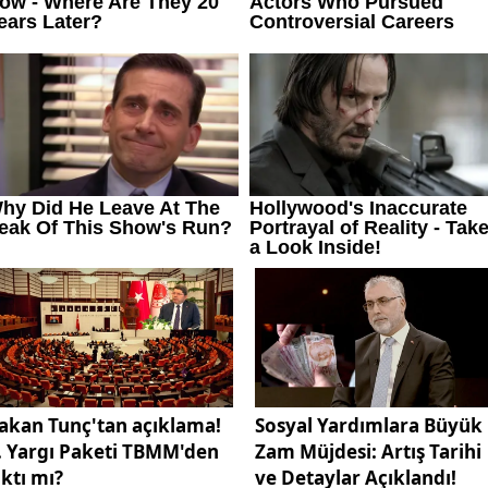
akan Tunç'tan açıklama!
Sosyal Yardımlara Büyük
. Yargı Paketi TBMM'den
Zam Müjdesi: Artış Tarihi
ıktı mı?
ve Detaylar Açıklandı!