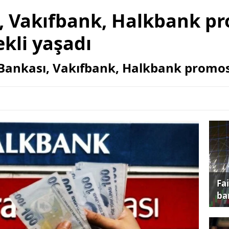
ı, Vakıfbank, Halkbank p
kli yaşadı
t Bankası, Vakıfbank, Halkbank promo
Fa
ba