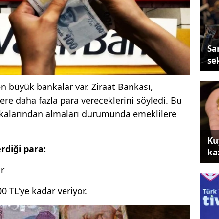
Sa
se
en büyük bankalar var. Ziraat Bankası,
re daha fazla para vereceklerini söyledi. Bu
nkalarından almaları durumunda emeklilere
Ku
rdiği para:
ka
or
0 TL'ye kadar veriyor.