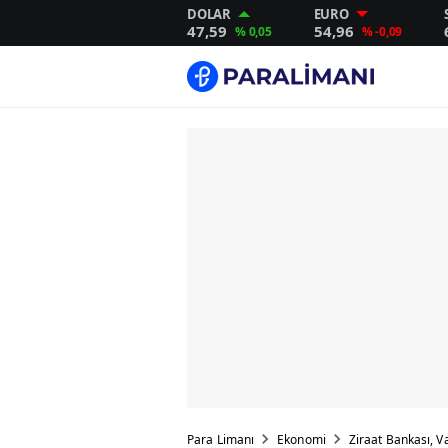
DOLAR
EURO
47,59
54,96
% 0,05
% -0,09
Para Limanı
Ekonomi
Ziraat Bankası, 