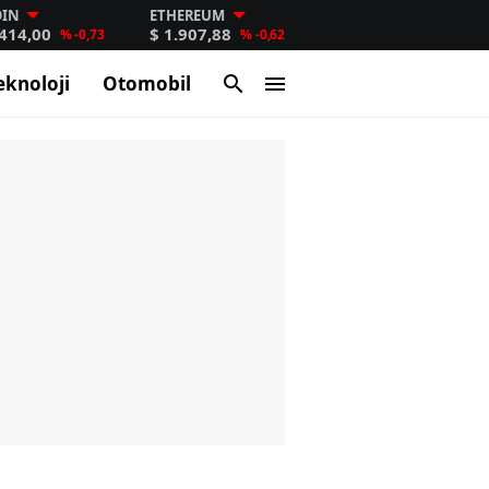
OIN
ETHEREUM
.414,00
$ 1.907,88
% -0,73
% -0,62
eknoloji
Otomobil