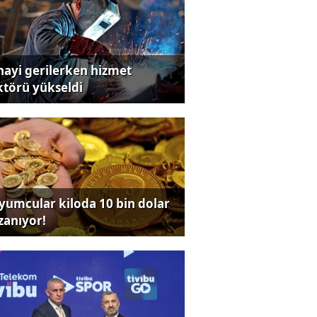
nayi gerilerken hizmet
ktörü yükseldi
yumcular kiloda 10 bin dolar
zanıyor!