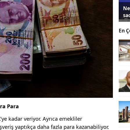
Ne
sa
En Ç
tra Para
ye kadar veriyor. Ayrıca emekliler
ışveriş yaptıkça daha fazla para kazanabiliyor.