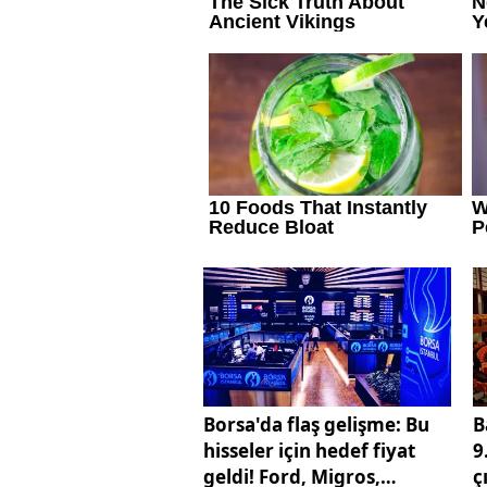
Borsa'da flaş gelişme: Bu
B
hisseler için hedef fiyat
9
geldi! Ford, Migros,
ç