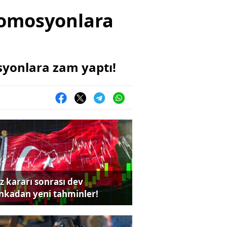
romosyonlara
syonlara zam yaptı!
iz kararı sonrası dev
nkadan yeni tahminler!