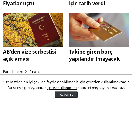
Fiyatlar uçtu
için tarih verdi
AB'den vize serbestisi
Takibe giren borç
açıklaması
yapılandırılmayacak
Para Limanı
Finans
Sitemizden en iyi şekilde faydalanabilmeniz için çerezler kullanılmaktadır.
Petrol üretiminde kritik karar
Bu siteye giriş yaparak
çerez kullanımını
kabul etmiş sayılıyorsunuz.
Kabul Et
Petrolde flaş karar. OPEC toplantısında üye
ülkeler, "petrol üretimini belli bir seviyede
tutma" konusunda anlaştı. Açıklama gelir
gelmez petrol fırladı.